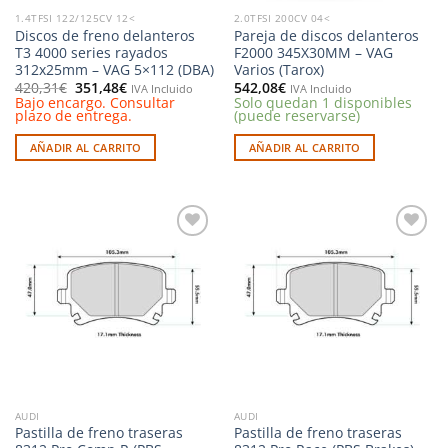
1.4TFSI 122/125CV 12<
2.0TFSI 200CV 04<
Discos de freno delanteros
Pareja de discos delanteros
T3 4000 series rayados
F2000 345X30MM – VAG
312x25mm – VAG 5×112 (DBA)
Varios (Tarox)
El
El
420,31
€
351,48
€
542,08
€
IVA Incluido
IVA Incluido
precio
precio
Bajo encargo. Consultar
Solo quedan 1 disponibles
original
actual
plazo de entrega.
(puede reservarse)
era:
es:
420,31€.
351,48€.
AÑADIR AL CARRITO
AÑADIR AL CARRITO
Añadir
Añadir
a la
a la
lista de
lista de
deseos
deseos
AUDI
AUDI
Pastilla de freno traseras
Pastilla de freno traseras