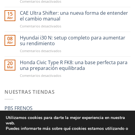
en
Comentarios desactivados
Ahora
financiar
CAE Ultra Shifter: una nueva forma de entender
15
tus
Abr
el cambio manual
compras
en
Comentarios desactivados
en
CAE
RST
Ultra
Hyundai i30 N: setup completo para aumentar
Motorsport
08
Shifter:
es
Abr
su rendimiento
una
más
en
Comentarios desactivados
nueva
fácil
Hyundai
forma
que
i30
Honda Civic Type R FK8: una base perfecta para
de
20
nunca
N:
entender
Mar
una preparación equilibrada
setup
el
en
Comentarios desactivados
completo
cambio
Honda
para
manual
Civic
aumentar
Type
NUESTRAS TIENDAS
su
R
rendimiento
FK8:
una
PBS FRENOS
base
perfecta
Utilizamos cookies para darte la mejor experiencia en nuestra
para
web.
una
Puedes informarte más sobre qué cookies estamos utilizando o
preparación