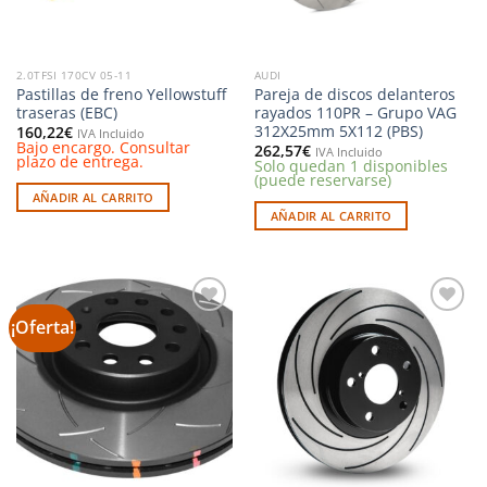
2.0TFSI 170CV 05-11
AUDI
Pastillas de freno Yellowstuff
Pareja de discos delanteros
traseras (EBC)
rayados 110PR – Grupo VAG
312X25mm 5X112 (PBS)
160,22
€
IVA Incluido
Bajo encargo. Consultar
262,57
€
IVA Incluido
plazo de entrega.
Solo quedan 1 disponibles
(puede reservarse)
AÑADIR AL CARRITO
AÑADIR AL CARRITO
¡Oferta!
Añadir
Añadir
a la
a la
lista de
lista de
deseos
deseos