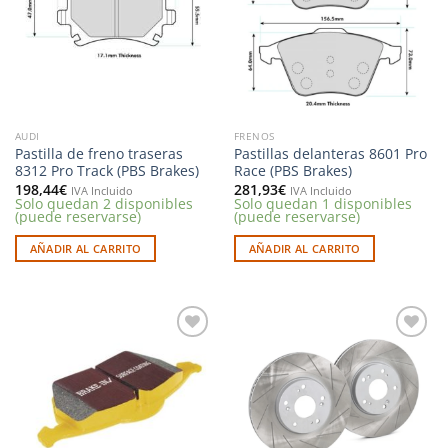
deseos
deseos
AUDI
FRENOS
Pastilla de freno traseras
Pastillas delanteras 8601 Pro
8312 Pro Track (PBS Brakes)
Race (PBS Brakes)
198,44
€
281,93
€
IVA Incluido
IVA Incluido
Solo quedan 2 disponibles
Solo quedan 1 disponibles
(puede reservarse)
(puede reservarse)
AÑADIR AL CARRITO
AÑADIR AL CARRITO
Añadir
Añadir
a la
a la
lista de
lista de
deseos
deseos