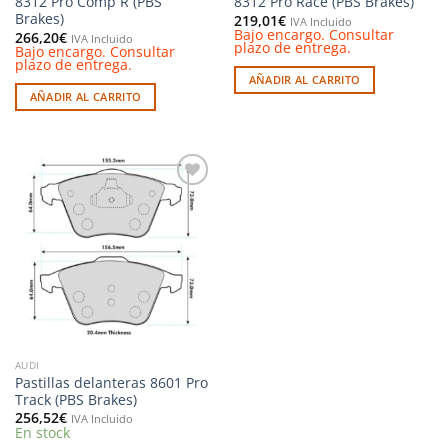
8312 Pro Comp R (PBS
8312 Pro Race (PBS Brakes)
Brakes)
219,01
€
IVA Incluido
Bajo encargo. Consultar
266,20
€
IVA Incluido
plazo de entrega.
Bajo encargo. Consultar
plazo de entrega.
AÑADIR AL CARRITO
AÑADIR AL CARRITO
Añadir
a la
lista de
deseos
AUDI
Pastillas delanteras 8601 Pro
Track (PBS Brakes)
256,52
€
IVA Incluido
En stock