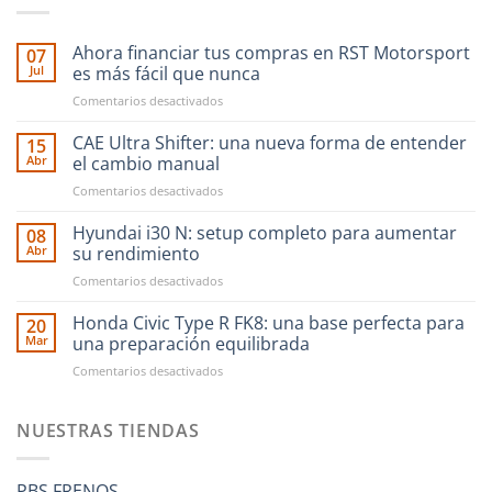
Ahora financiar tus compras en RST Motorsport
07
Jul
es más fácil que nunca
en
Comentarios desactivados
Ahora
financiar
CAE Ultra Shifter: una nueva forma de entender
15
tus
Abr
el cambio manual
compras
en
Comentarios desactivados
en
CAE
RST
Ultra
Hyundai i30 N: setup completo para aumentar
Motorsport
08
Shifter:
es
Abr
su rendimiento
una
más
en
Comentarios desactivados
nueva
fácil
Hyundai
forma
que
i30
Honda Civic Type R FK8: una base perfecta para
de
20
nunca
N:
entender
Mar
una preparación equilibrada
setup
el
en
Comentarios desactivados
completo
cambio
Honda
para
manual
Civic
aumentar
Type
NUESTRAS TIENDAS
su
R
rendimiento
FK8:
una
PBS FRENOS