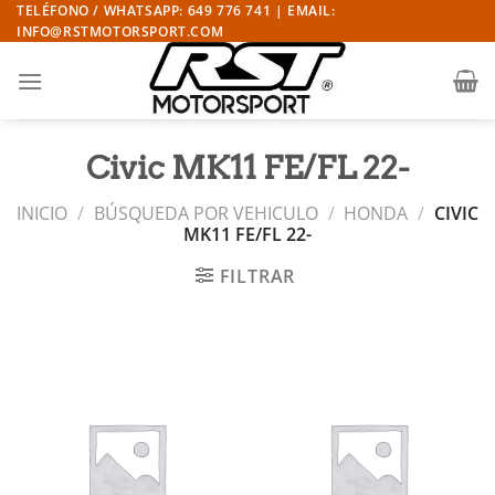
Saltar
TELÉFONO / WHATSAPP: 649 776 741 | EMAIL:
INFO@RSTMOTORSPORT.COM
al
contenido
Civic MK11 FE/FL 22-
INICIO
/
BÚSQUEDA POR VEHICULO
/
HONDA
/
CIVIC
MK11 FE/FL 22-
FILTRAR