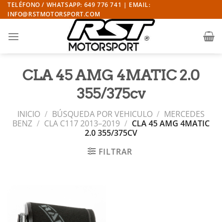
Saltar
TELÉFONO / WHATSAPP: 649 776 741 | EMAIL:
INFO@RSTMOTORSPORT.COM
al
contenido
CLA 45 AMG 4MATIC 2.0
355/375cv
INICIO
/
BÚSQUEDA POR VEHICULO
/
MERCEDES
BENZ
/
CLA C117 2013–2019
/
CLA 45 AMG 4MATIC
2.0 355/375CV
FILTRAR