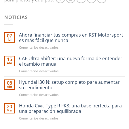
NOTICIAS
Ahora financiar tus compras en RST Motorsport
07
Jul
es más fácil que nunca
en
Comentarios desactivados
Ahora
financiar
CAE Ultra Shifter: una nueva forma de entender
15
tus
Abr
el cambio manual
compras
en
Comentarios desactivados
en
CAE
RST
Ultra
Hyundai i30 N: setup completo para aumentar
Motorsport
08
Shifter:
es
Abr
su rendimiento
una
más
en
Comentarios desactivados
nueva
fácil
Hyundai
forma
que
i30
Honda Civic Type R FK8: una base perfecta para
de
20
nunca
N:
entender
Mar
una preparación equilibrada
setup
el
en
Comentarios desactivados
completo
cambio
Honda
para
manual
Civic
aumentar