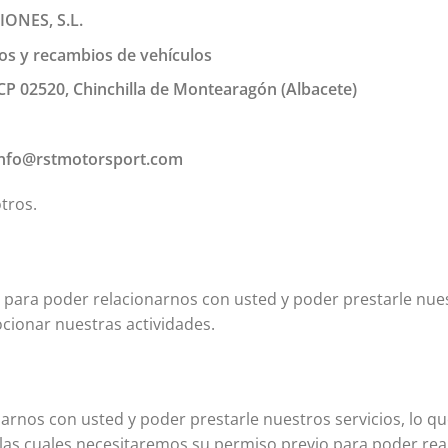
ONES, S.L.
os y recambios de vehículos
CP 02520, Chinchilla de Montearagón (Albacete)
info@rstmotorsport.com
otros.
 para poder relacionarnos con usted y poder prestarle nue
ocionar nuestras actividades.
rnos con usted y poder prestarle nuestros servicios, lo qu
 las cuales necesitaremos su permiso previo para poder rea