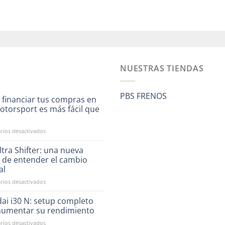
NUESTRAS TIENDAS
PBS FRENOS
 financiar tus compras en
otorsport es más fácil que
a
en
ios desactivados
Ahora
financiar
tra Shifter: una nueva
tus
 de entender el cambio
compras
al
en
en
ios desactivados
RST
CAE
Motorsport
Ultra
es
ai i30 N: setup completo
Shifter:
más
aumentar su rendimiento
una
fácil
en
ios desactivados
nueva
que