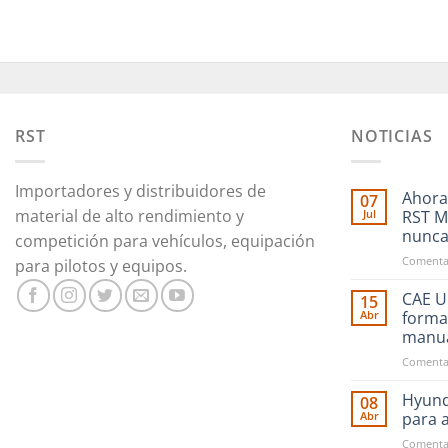
RST
NOTICIAS
Importadores y distribuidores de
Ahora
07
material de alto rendimiento y
Jul
RST M
nunc
competición para vehículos, equipación
Comentar
para pilotos y equipos.
CAE Ul
15
Abr
forma
manu
Comentar
Hyund
08
Abr
para 
Comentar