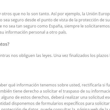
otros que no lo son tanto. Así por ejemplo, la Unión Europ
 sea seguro desde el punto de vista de la protección de sus
 que no sea tan seguro como España, siempre le solicitarem
 su información personal a otro país.
atos?
ras nos obliguen las leyes. Una vez finalizados los plazos
er qué información tenemos sobre usted, rectificarla si fue
ambién tiene derecho a solicitar el traspaso de su informaci
r alguno de estos derechos, deberá realizar una solicitud es
 entidad disponemos de formularios específicos para solicit
protección de datos, puede consultar la página web de la 