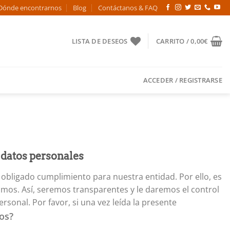
Dónde encontrarnos
Blog
Contáctanos & FAQ
LISTA DE DESEOS
CARRITO /
0,00
€
ACCEDER / REGISTRARSE
 datos personales
bligado cumplimiento para nuestra entidad. Por ello, es
os. Así, seremos transparentes y le daremos el control
sonal. Por favor, si una vez leída la presente
os?