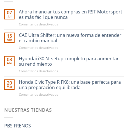
Ahora financiar tus compras en RST Motorsport
07
Jul
es más fácil que nunca
en
Comentarios desactivados
Ahora
financiar
CAE Ultra Shifter: una nueva forma de entender
15
tus
Abr
el cambio manual
compras
en
Comentarios desactivados
en
CAE
RST
Ultra
Hyundai i30 N: setup completo para aumentar
Motorsport
08
Shifter:
es
Abr
su rendimiento
una
más
en
Comentarios desactivados
nueva
fácil
Hyundai
forma
que
i30
Honda Civic Type R FK8: una base perfecta para
de
20
nunca
N:
entender
Mar
una preparación equilibrada
setup
el
en
Comentarios desactivados
completo
cambio
Honda
para
manual
Civic
aumentar
Type
NUESTRAS TIENDAS
su
R
rendimiento
FK8:
una
PBS FRENOS