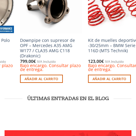
e
Kit de muelles deportivos
Refrigerador de aceite de
-30/25mm – BMW Serie 1 F40
transmisión – Honda Civic
116D (MTS Technik)
Type R (Airtec)
123,00
€
573,49
€
IVA Incluido
IVA Incluido
lazo
Bajo encargo. Consultar plazo
Bajo encargo. Consultar p
de entrega.
de entrega.
AÑADIR AL CARRITO
AÑADIR AL CARRITO
ÚLTIMAS ENTRADAS EN EL BLOG