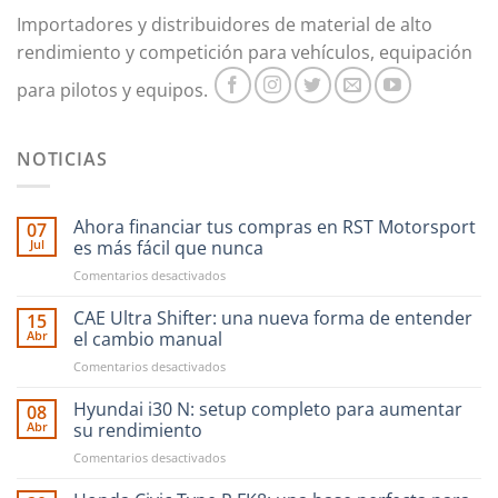
Importadores y distribuidores de material de alto
rendimiento y competición para vehículos, equipación
para pilotos y equipos.
NOTICIAS
Ahora financiar tus compras en RST Motorsport
07
Jul
es más fácil que nunca
en
Comentarios desactivados
Ahora
financiar
CAE Ultra Shifter: una nueva forma de entender
15
tus
Abr
el cambio manual
compras
en
Comentarios desactivados
en
CAE
RST
Ultra
Hyundai i30 N: setup completo para aumentar
Motorsport
08
Shifter:
es
Abr
su rendimiento
una
más
en
Comentarios desactivados
nueva
fácil
Hyundai
forma
que
i30
de