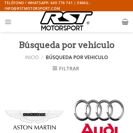
Saltar
TELÉFONO / WHATSAPP: 649 776 741 | EMAIL:
INFO@RSTMOTORSPORT.COM
al
contenido
Búsqueda por vehiculo
INICIO
/
BÚSQUEDA POR VEHICULO
FILTRAR