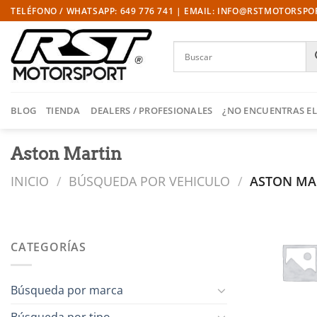
Saltar
TELÉFONO / WHATSAPP: 649 776 741 | EMAIL: INFO@RSTMOTORSP
al
contenido
BLOG
TIENDA
DEALERS / PROFESIONALES
¿NO ENCUENTRAS EL
Aston Martin
INICIO
/
BÚSQUEDA POR VEHICULO
/
ASTON MA
CATEGORÍAS
Búsqueda por marca
Búsqueda por tipo