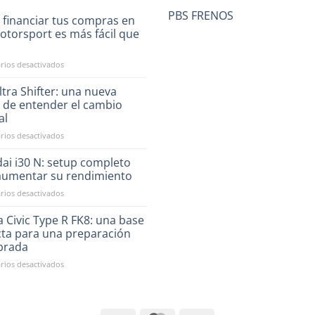
PBS FRENOS
 financiar tus compras en
otorsport es más fácil que
a
en
ios desactivados
Ahora
financiar
tra Shifter: una nueva
tus
 de entender el cambio
compras
al
en
en
ios desactivados
RST
CAE
Motorsport
Ultra
es
ai i30 N: setup completo
Shifter:
más
aumentar su rendimiento
una
fácil
en
ios desactivados
nueva
que
Hyundai
forma
nunca
i30
 Civic Type R FK8: una base
de
N:
entender
cta para una preparación
setup
el
ibrada
completo
cambio
en
ios desactivados
para
manual
Honda
aumentar
Civic
su
Type
rendimiento
R