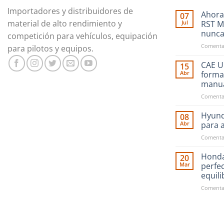
Importadores y distribuidores de
Ahora
07
material de alto rendimiento y
Jul
RST M
nunc
competición para vehículos, equipación
Comentar
para pilotos y equipos.
CAE Ul
15
Abr
forma
manu
Comentar
Hyund
08
Abr
para 
Comentar
Honda
20
Mar
perfe
equil
Comentar