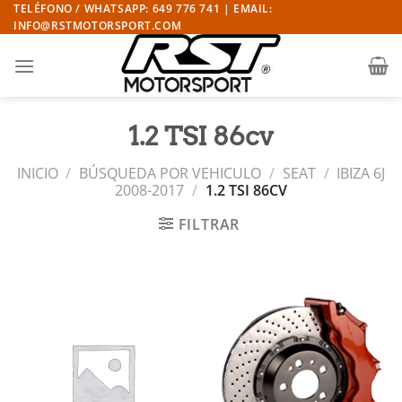
Saltar
TELÉFONO / WHATSAPP: 649 776 741 | EMAIL:
INFO@RSTMOTORSPORT.COM
al
contenido
1.2 TSI 86cv
INICIO
/
BÚSQUEDA POR VEHICULO
/
SEAT
/
IBIZA 6J
2008-2017
/
1.2 TSI 86CV
FILTRAR