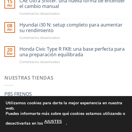
CAE Ultra Shifter: una nueva forma de entender
15
tus
Abr
el cambio manual
compras
en
Comentarios desactivados
en
CAE
RST
Ultra
Hyundai i30 N: setup completo para aumentar
Motorsport
08
Shifter:
es
Abr
su rendimiento
una
más
en
Comentarios desactivados
nueva
fácil
Hyundai
forma
que
i30
Honda Civic Type R FK8: una base perfecta para
de
20
nunca
N:
entender
Mar
una preparación equilibrada
setup
el
en
Comentarios desactivados
completo
cambio
Honda
para
manual
Civic
aumentar
Type
NUESTRAS TIENDAS
su
R
rendimiento
FK8:
una
PBS FRENOS
base
perfecta
Utilizamos cookies para darte la mejor experiencia en nuestra
para
web.
una
Puedes informarte más sobre qué cookies estamos utilizando o
preparación
AJUSTES
equilibrada
desactivarlas en los
.
CONDICIONES GENERALES DE VENTA
POLÍTICA DE PRIVACIDAD