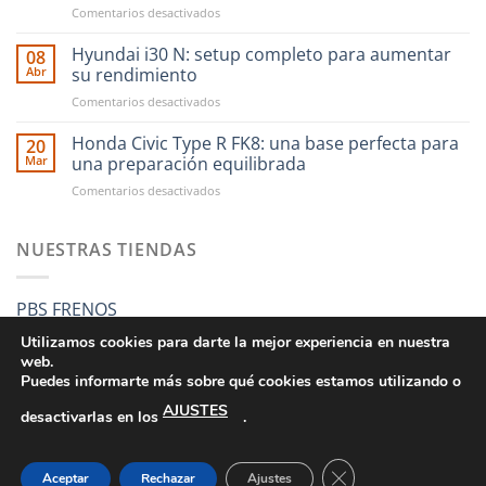
en
Comentarios desactivados
en
CAE
RST
Ultra
Hyundai i30 N: setup completo para aumentar
Motorsport
08
Shifter:
es
Abr
su rendimiento
una
más
en
Comentarios desactivados
nueva
fácil
Hyundai
forma
que
i30
Honda Civic Type R FK8: una base perfecta para
de
20
nunca
N:
entender
Mar
una preparación equilibrada
setup
el
en
Comentarios desactivados
completo
cambio
Honda
para
manual
Civic
aumentar
Type
NUESTRAS TIENDAS
su
R
rendimiento
FK8:
una
PBS FRENOS
base
perfecta
Utilizamos cookies para darte la mejor experiencia en nuestra
para
web.
una
Puedes informarte más sobre qué cookies estamos utilizando o
preparación
AJUSTES
equilibrada
desactivarlas en los
.
CONDICIONES GENERALES DE VENTA
POLÍTICA DE PRIVACIDAD
POLÍTICA DE COOKIES
SUS DATOS SEGUROS
CERRAR EL BANNE
Aceptar
Rechazar
Ajustes