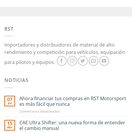
RST
Importadores y distribuidores de material de alto
rendimiento y competición para vehículos, equipación
para pilotos y equipos.
NOTICIAS
Ahora financiar tus compras en RST Motorsport
07
Jul
es más fácil que nunca
en
Comentarios desactivados
Ahora
financiar
CAE Ultra Shifter: una nueva forma de entender
15
tus
Abr
el cambio manual
compras