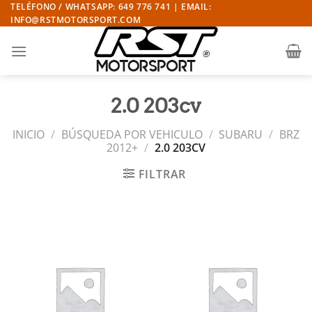
Saltar
TELÉFONO / WHATSAPP: 649 776 741 | EMAIL:
INFO@RSTMOTORSPORT.COM
al
contenido
2.0 203cv
INICIO
/
BÚSQUEDA POR VEHICULO
/
SUBARU
/
BRZ
2012+
/
2.0 203CV
FILTRAR