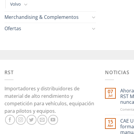
Volvo
Merchandising & Complementos
Ofertas
RST
NOTICIAS
Importadores y distribuidores de
Ahora
07
material de alto rendimiento y
Jul
RST M
nunc
competición para vehículos, equipación
Comentar
para pilotos y equipos.
CAE Ul
15
Abr
forma
manu