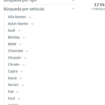
3.7 V6
Búsqueda por vehiculo
1 PRODUC
Alfa Romeo
Aston Martin
Audi
Bentley
BMW
Chevrolet
Chrysler
Citroën
Cupra
Dacia
Ferrari
Fiat
Ford