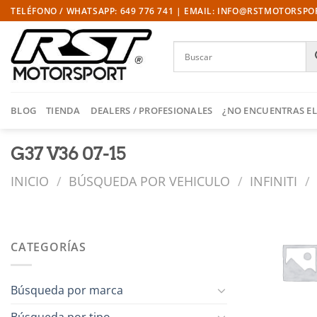
Saltar
TELÉFONO / WHATSAPP: 649 776 741 | EMAIL: INFO@RSTMOTORSP
al
contenido
BLOG
TIENDA
DEALERS / PROFESIONALES
¿NO ENCUENTRAS EL
G37 V36 07-15
INICIO
/
BÚSQUEDA POR VEHICULO
/
INFINITI
/
CATEGORÍAS
Búsqueda por marca
Búsqueda por tipo