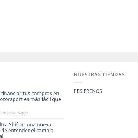
NUESTRAS TIENDAS
PBS FRENOS
 financiar tus compras en
otorsport es más fácil que
a
en
ios desactivados
Ahora
financiar
tra Shifter: una nueva
tus
 de entender el cambio
compras
al