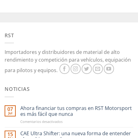
RST
Importadores y distribuidores de material de alto
rendimiento y competición para vehículos, equipación
para pilotos y equipos.
NOTICIAS
Ahora financiar tus compras en RST Motorsport
07
Jul
es más fácil que nunca
en
Comentarios desactivados
Ahora
financiar
CAE Ultra Shifter: una nueva forma de entender
15
tus