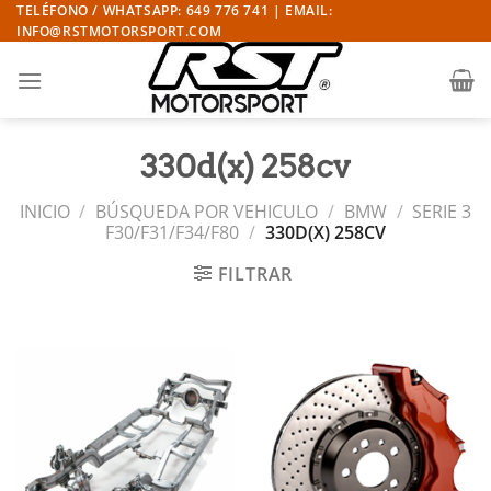
Saltar
TELÉFONO / WHATSAPP: 649 776 741 | EMAIL:
INFO@RSTMOTORSPORT.COM
al
contenido
330d(x) 258cv
INICIO
/
BÚSQUEDA POR VEHICULO
/
BMW
/
SERIE 3
F30/F31/F34/F80
/
330D(X) 258CV
FILTRAR