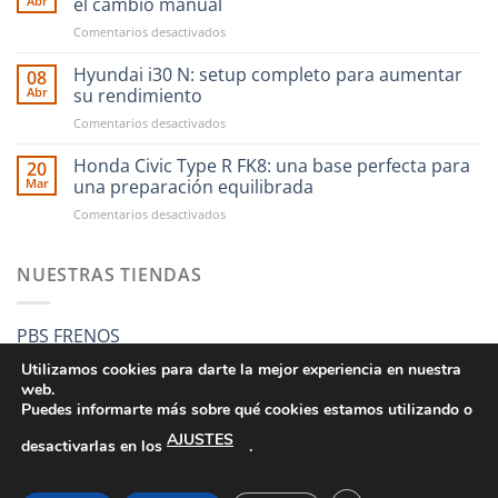
Abr
el cambio manual
compras
en
Comentarios desactivados
en
CAE
RST
Ultra
Hyundai i30 N: setup completo para aumentar
Motorsport
08
Shifter:
es
Abr
su rendimiento
una
más
en
Comentarios desactivados
nueva
fácil
Hyundai
forma
que
i30
Honda Civic Type R FK8: una base perfecta para
de
20
nunca
N:
entender
Mar
una preparación equilibrada
setup
el
en
Comentarios desactivados
completo
cambio
Honda
para
manual
Civic
aumentar
Type
NUESTRAS TIENDAS
su
R
rendimiento
FK8:
una
PBS FRENOS
base
perfecta
Utilizamos cookies para darte la mejor experiencia en nuestra
para
web.
una
Puedes informarte más sobre qué cookies estamos utilizando o
preparación
AJUSTES
equilibrada
desactivarlas en los
.
CONDICIONES GENERALES DE VENTA
POLÍTICA DE PRIVACIDAD
POLÍTICA DE COOKIES
SUS DATOS SEGUROS