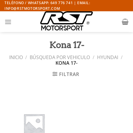
Saltar
TELÉFONO / WHATSAPP: 649 776 741 | EMAIL:
INFO@RSTMOTORSPORT.COM
al
contenido
Kona 17-
INICIO
/
BÚSQUEDA POR VEHICULO
/
HYUNDAI
/
KONA 17-
FILTRAR