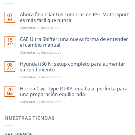
Ahora financiar tus compras en RST Motorsport
07
Jul
es más fácil que nunca
en
Comentarios desactivados
Ahora
financiar
CAE Ultra Shifter: una nueva forma de entender
15
tus
Abr
el cambio manual
compras
en
Comentarios desactivados
en
CAE
RST
Ultra
Hyundai i30 N: setup completo para aumentar
Motorsport
08
Shifter:
es
Abr
su rendimiento
una
más
en
Comentarios desactivados
nueva
fácil
Hyundai
forma
que
i30
Honda Civic Type R FK8: una base perfecta para
de
20
nunca
N:
entender
Mar
una preparación equilibrada
setup
el
en
Comentarios desactivados
completo
cambio
Honda
para
manual
Civic
aumentar
Type
NUESTRAS TIENDAS
su
R
rendimiento
FK8:
una
PBS FRENOS