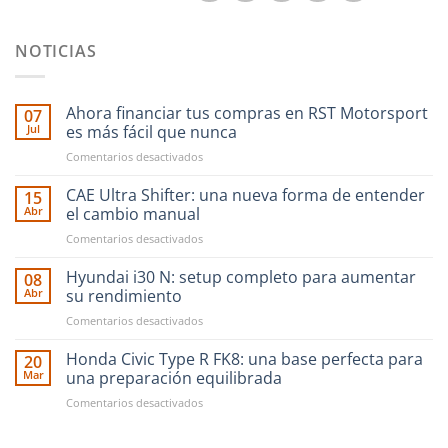
NOTICIAS
Ahora financiar tus compras en RST Motorsport
07
Jul
es más fácil que nunca
en
Comentarios desactivados
Ahora
financiar
CAE Ultra Shifter: una nueva forma de entender
15
tus
Abr
el cambio manual
compras
en
Comentarios desactivados
en
CAE
RST
Ultra
Hyundai i30 N: setup completo para aumentar
Motorsport
08
Shifter:
es
Abr
su rendimiento
una
más
en
Comentarios desactivados
nueva
fácil
Hyundai
forma
que
i30
Honda Civic Type R FK8: una base perfecta para
de
20
nunca
N:
entender
Mar
una preparación equilibrada
setup
el
en
Comentarios desactivados
completo
cambio
Honda
para
manual
Civic
aumentar