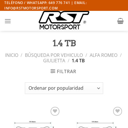
Saltar
TELÉFONO / WHATSAPP: 649 776 741 | EMAIL:
INFO@RSTMOTORSPORT.COM
al
contenido
1.4 TB
INICIO
/
BÚSQUEDA POR VEHICULO
/
ALFA ROMEO
/
GIULIETTA
/
1.4 TB
FILTRAR
Añadir
Añadir
a la
a la
lista de
lista de