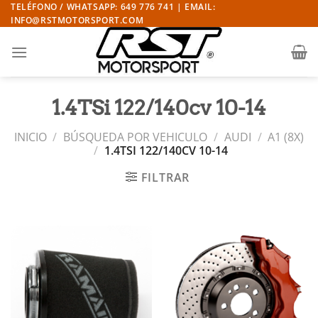
Saltar
TELÉFONO / WHATSAPP: 649 776 741 | EMAIL:
INFO@RSTMOTORSPORT.COM
al
contenido
1.4TSi 122/140cv 10-14
INICIO
/
BÚSQUEDA POR VEHICULO
/
AUDI
/
A1 (8X)
/
1.4TSI 122/140CV 10-14
FILTRAR