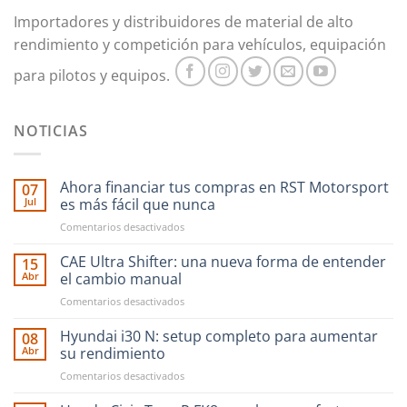
Importadores y distribuidores de material de alto
rendimiento y competición para vehículos, equipación
para pilotos y equipos.
NOTICIAS
Ahora financiar tus compras en RST Motorsport
07
Jul
es más fácil que nunca
en
Comentarios desactivados
Ahora
financiar
CAE Ultra Shifter: una nueva forma de entender
15
tus
Abr
el cambio manual
compras
en
Comentarios desactivados
en
CAE
RST
Ultra
Hyundai i30 N: setup completo para aumentar
Motorsport
08
Shifter:
es
Abr
su rendimiento
una
más
en
Comentarios desactivados
nueva
fácil
Hyundai
forma
que
i30