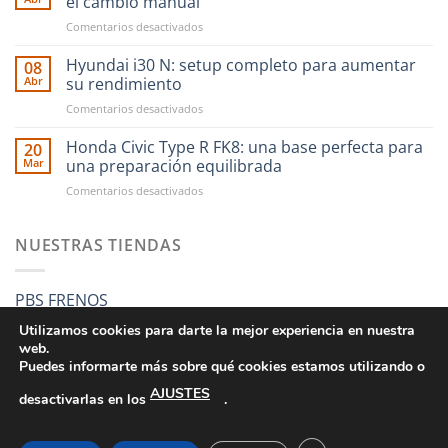
el cambio manual
compras
en
Comentarios desactivados
en
CAE
RST
Ultra
Hyundai i30 N: setup completo para aumentar
Motorsport
08
Shifter:
es
Abr
su rendimiento
una
más
en
Comentarios desactivados
nueva
fácil
Hyundai
forma
que
i30
Honda Civic Type R FK8: una base perfecta para
de
20
nunca
N:
entender
Mar
una preparación equilibrada
setup
el
en
Comentarios desactivados
completo
cambio
Honda
para
manual
Civic
aumentar
Type
NUESTRAS TIENDAS
su
R
rendimiento
FK8:
una
PBS FRENOS
base
perfecta
Utilizamos cookies para darte la mejor experiencia en nuestra
para
web.
una
Puedes informarte más sobre qué cookies estamos utilizando o
preparación
AJUSTES
equilibrada
desactivarlas en los
.
CONDICIONES GENERALES DE VENTA
POLÍTICA DE PRIVACIDAD
POLÍTICA DE COOKIES
SUS DATOS SEGUROS