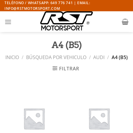
Saltar
TELÉFONO / WHATSAPP: 649 776 741 | EMAIL:
INFO@RSTMOTORSPORT.COM
al
contenido
A4 (B5)
INICIO
/
BÚSQUEDA POR VEHICULO
/
AUDI
/
A4 (B5)
FILTRAR