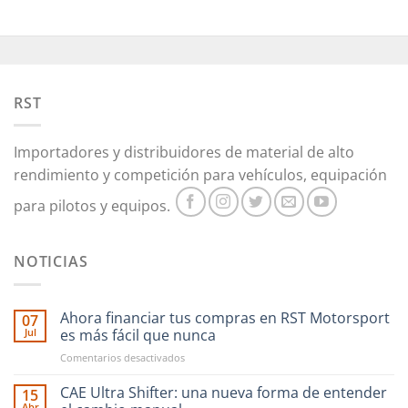
RST
Importadores y distribuidores de material de alto
rendimiento y competición para vehículos, equipación
para pilotos y equipos.
NOTICIAS
Ahora financiar tus compras en RST Motorsport
07
Jul
es más fácil que nunca
en
Comentarios desactivados
Ahora
financiar
CAE Ultra Shifter: una nueva forma de entender
15
tus
Abr