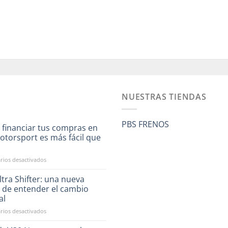
NUESTRAS TIENDAS
PBS FRENOS
 financiar tus compras en
otorsport es más fácil que
a
en
ios desactivados
Ahora
financiar
tra Shifter: una nueva
tus
 de entender el cambio
compras
al
en
en
ios desactivados
RST
CAE
Motorsport
Ultra