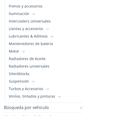
en
Frenos y accesorios
la
Iluminación
página
Intercoolers Universales
de
producto
Llantas y accesorios
Lubricantes & Aditivos
Mantenedores de batería
Motor
Radiadores de Aceite
Radiadores universales
Silentblocks
Suspensión
Turbos y Accesorios
Vinilos, tintados y pinturas
Búsqueda por vehiculo