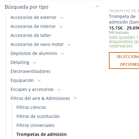
Búsqueda por tipo
Trompeta de
Accesorios de exterior
admisión (Sand
Accesorios de interior
15,15
€
-
29,69
IVA Incluido
Accesorios de taller
Solo quedan 1
disponibles (
Accesorios de vano motor
reservarse)
Depósitos de aluminio
SELECCION
Detailing
OPCIONE
Electroventiladores
Este
producto
Equipación
tiene
Escapes y accesorios
múltiples
Filtros del aire & Admisiones
variantes.
Filtros cónicos
Las
opciones
Filtros de sustitución
se
Filtros Universales
pueden
Trompetas de admisión
elegir