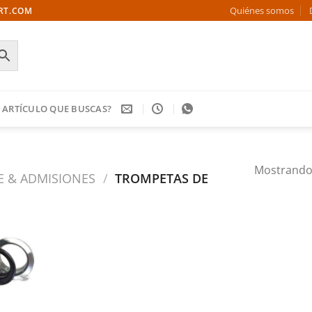
Quiénes somos
ORT.COM
 ARTÍCULO QUE BUSCAS?
Mostrando 
RE & ADMISIONES
/
TROMPETAS DE
Añadir
a la
ista de
deseos