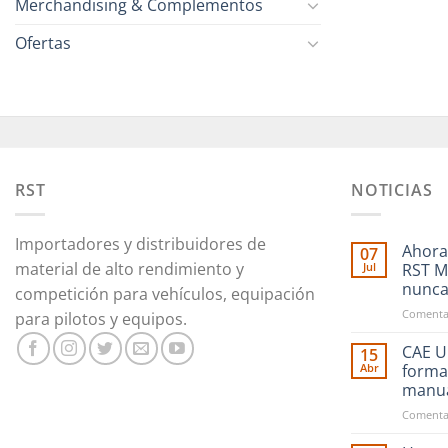
Merchandising & Complementos
Ofertas
RST
NOTICIAS
Importadores y distribuidores de
Ahora
07
material de alto rendimiento y
Jul
RST M
nunc
competición para vehículos, equipación
Comentar
para pilotos y equipos.
CAE Ul
15
Abr
forma
manu
Comentar