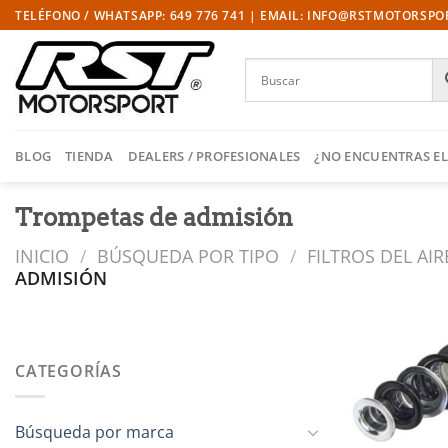
Saltar
TELÉFONO / WHATSAPP: 649 776 741 | EMAIL: INFO@RSTMOTORSP
al
contenido
BLOG
TIENDA
DEALERS / PROFESIONALES
¿NO ENCUENTRAS EL
Trompetas de admisión
INICIO
/
BÚSQUEDA POR TIPO
/
FILTROS DEL AI
ADMISIÓN
CATEGORÍAS
l
Búsqueda por marca