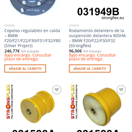
CHASIS
CHASIS
Copelas regulables en caída
Rodamiento delantero de la
– BMW
suspensión delantera 80SHA
F20/F21/F22/F30/F31/F32/F80
– BMW F20/F22/F30/F32
(Silver Project)
(Strongflex)
246,77
€
96,00
€
IVA Incluido
IVA Incluido
Bajo encargo. Consultar
Bajo encargo. Consultar
plazo de entrega.
plazo de entrega.
AÑADIR AL CARRITO
AÑADIR AL CARRITO
Añadir
Añadir
a la
a la
lista de
lista de
deseos
deseos