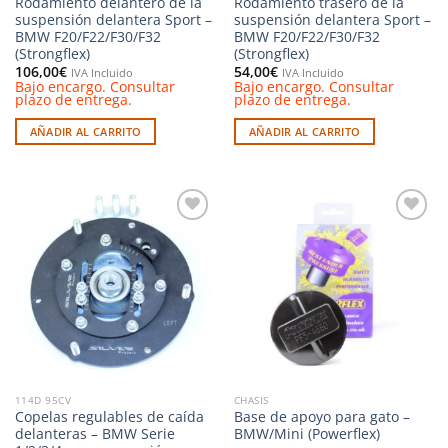
Rodamiento delantero de la
Rodamiento trasero de la
suspensión delantera Sport –
suspensión delantera Sport –
BMW F20/F22/F30/F32
BMW F20/F22/F30/F32
(Strongflex)
(Strongflex)
106,00
€
54,00
€
IVA Incluido
IVA Incluido
Bajo encargo. Consultar
Bajo encargo. Consultar
plazo de entrega.
plazo de entrega.
AÑADIR AL CARRITO
AÑADIR AL CARRITO
Añadir
Añadir
a la
a la
lista de
lista de
deseos
deseos
114D 95CV
CHASIS
Copelas regulables de caída
Base de apoyo para gato –
delanteras – BMW Serie
BMW/Mini (Powerflex)