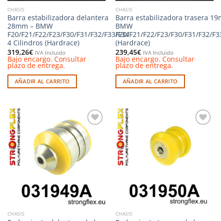
CHASIS
CHASIS
Barra estabilizadora delantera
Barra estabilizadora trasera 1
28mm – BMW
BMW
F20/F21/F22/F23/F30/F31/F32/F33/F34
F20/F21/F22/F23/F30/F31/F32/F3
4 Cilindros (Hardrace)
(Hardrace)
319,26
€
239,45
€
IVA Incluido
IVA Incluido
Bajo encargo. Consultar
Bajo encargo. Consultar
plazo de entrega.
plazo de entrega.
AÑADIR AL CARRITO
AÑADIR AL CARRITO
Añadir
Añadir
a la
a la
lista de
lista de
deseos
deseos
CHASIS
CHASIS