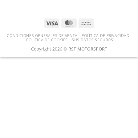
base
perfecta
para
una
preparación
equilibrada
CONDICIONES GENERALES DE VENTA
POLÍTICA DE PRIVACIDAD
POLÍTICA DE COOKIES
SUS DATOS SEGUROS
Copyright 2026 ©
RST MOTORSPORT