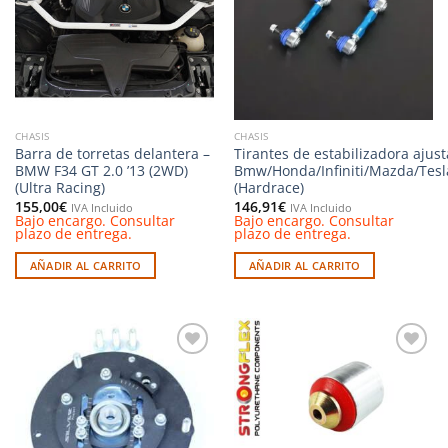
deseos
deseos
CHASIS
CHASIS
Barra de torretas delantera –
Tirantes de estabilizadora ajust
BMW F34 GT 2.0 ’13 (2WD)
Bmw/Honda/Infiniti/Mazda/Tesl
(Ultra Racing)
(Hardrace)
155,00
€
146,91
€
IVA Incluido
IVA Incluido
Bajo encargo. Consultar
Bajo encargo. Consultar
plazo de entrega.
plazo de entrega.
AÑADIR AL CARRITO
AÑADIR AL CARRITO
Añadir
Añadir
a la
a la
lista de
lista de
deseos
deseos