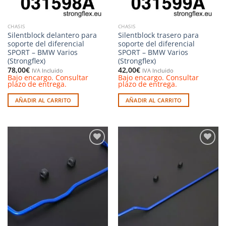
CHASIS
CHASIS
Silentblock delantero para
Silentblock trasero para
soporte del diferencial
soporte del diferencial
SPORT – BMW Varios
SPORT – BMW Varios
(Strongflex)
(Strongflex)
78,00
€
42,00
€
IVA Incluido
IVA Incluido
Bajo encargo. Consultar
Bajo encargo. Consultar
plazo de entrega.
plazo de entrega.
AÑADIR AL CARRITO
AÑADIR AL CARRITO
Añadir
Añadir
a la
a la
lista de
lista de
deseos
deseos