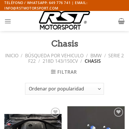
Saltar
TELÉFONO / WHATSAPP: 649 776 741 | EMAIL:
INFO@RSTMOTORSPORT.COM
al
contenido
Chasis
INICIO
/
BÚSQUEDA POR VEHICULO
/
BMW
/
SERIE 2
F22
/
218D 143/150CV
/
CHASIS
FILTRAR
Añadir
Añadir
a la
a la
lista de
lista de