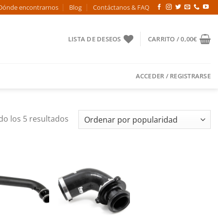
Dónde encontrarnos
Blog
Contáctanos & FAQ
LISTA DE DESEOS
CARRITO /
0,00
€
ACCEDER / REGISTRARSE
Ordenado
o los 5 resultados
por
popularidad
Añadir
Añadir
a la
a la
lista de
lista de
deseos
deseos