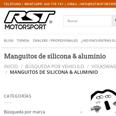
Saltar
TELÉFONO / WHATSAPP: 649 776 741 | EMAIL: INFO@RSTMOTORSP
al
contenido
BLOG
TIENDA
DEALERS / PROFESIONALES
¿NO ENCUENTRAS EL
Manguitos de silicona & aluminio
INICIO
/
BÚSQUEDA POR VEHICULO
/
VOLKSWA
/
MANGUITOS DE SILICONA & ALUMINIO
CATEGORÍAS
l
Búsqueda por marca