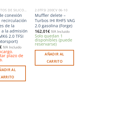
MANGUITOS DE SILICONA & ALUMINIO
2.0TFSI 200CV 06-10
e conexión
Muffler delete –
 recirculación
Turbos IHI RHF5 VAG
es de la
2.0 gasolina (Forge)
a a la admisión
162,01
€
IVA Incluido
Solo quedan 1
 MK6 2.0 TFSI
disponibles (puede
torsport)
reservarse)
€
IVA Incluido
ncargo.
AÑADIR AL
tar plazo de
a.
CARRITO
ÑADIR AL
CARRITO