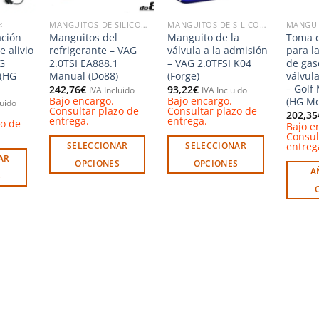
<
MANGUITOS DE SILICONA & ALUMINIO
MANGUITOS DE SILICONA & ALUMINIO
ación
Manguitos del
Manguito de la
Toma d
e alivio
refrigerante – VAG
válvula a la admisión
para la
G
2.0TSI EA888.1
– VAG 2.0TFSI K04
de gas
 (HG
Manual (Do88)
(Forge)
válvul
– Golf
242,76
€
93,22
€
IVA Incluido
IVA Incluido
Bajo encargo.
Bajo encargo.
(HG Mo
luido
Consultar plazo de
Consultar plazo de
202,35
entrega.
entrega.
zo de
Bajo e
Consul
entreg
SELECCIONAR
SELECCIONAR
AR
OPCIONES
OPCIONES
A
S
Este
Este
producto
producto
tiene
tiene
múltiples
múltiples
variantes.
variantes.
Las
Las
opciones
opciones
se
se
pueden
pueden