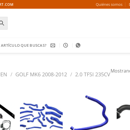
Quiénes somos
ORT.COM
 ARTÍCULO QUE BUSCAS?
Mostrand
GEN
/
GOLF MK6 2008-2012
/
2.0 TFSI 235CV
Añadir
Añadir
Añadir
a la
a la
a la
ista de
lista de
lista de
deseos
deseos
deseos