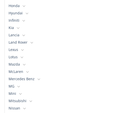
pueden
Honda
elegir
Hyundai
en
la
Infiniti
página
Kia
de
Lancia
producto
Land Rover
Lexus
Lotus
Mazda
McLaren
Mercedes Benz
MG
Mini
Mitsubishi
Nissan