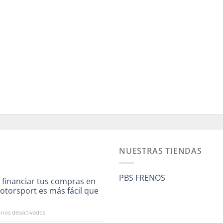
NUESTRAS TIENDAS
PBS FRENOS
 financiar tus compras en
otorsport es más fácil que
a
en
ios desactivados
Ahora