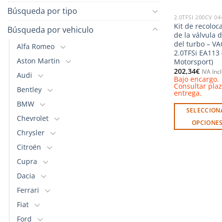
Búsqueda por tipo
2.0TFSI 200CV 04
Kit de recoloc
Búsqueda por vehiculo
de la válvula d
del turbo – VA
Alfa Romeo
2.0TFSi EA113
Aston Martin
Motorsport)
202,34
€
IVA Inc
Audi
Bajo encargo.
Consultar pla
Bentley
entrega.
BMW
SELECCION
Chevrolet
OPCIONE
Chrysler
Este
producto
Citroën
tiene
Cupra
múltiples
Dacia
variantes.
Ferrari
Las
opciones
Fiat
se
Ford