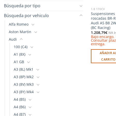
Búsqueda por tipo
1.8 170CV
Suspensiones
Búsqueda por vehiculo
roscadas BR-R
Audi A5 B8 2
Alfa Romeo
(BC Racing)
Aston Martin
1.208,79
€
IVA I
Bajo encargo.
Audi
Consultar pla
entrega.
100 (C4)
AÑADIR A
A1 (8X)
CARRITO
A1 GB
A3 (8L) Mk1
A3 (8P) Mk2
A3 (8V) Mk3
A3 (8Y) Mk4
A4 (B5)
A4 (B6)
A4 (B7)