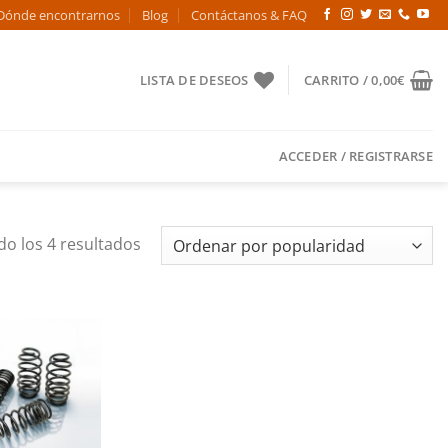
Dónde encontrarnos
Blog
Contáctanos & FAQ
LISTA DE DESEOS
CARRITO /
0,00
€
ACCEDER / REGISTRARSE
Ordenado
o los 4 resultados
por
popularidad
Añadir
a la
lista de
deseos