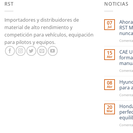
RST
NOTICIAS
Importadores y distribuidores de
Ahora
07
material de alto rendimiento y
Jul
RST M
nunc
competición para vehículos, equipación
Comentar
para pilotos y equipos.
CAE Ul
15
Abr
forma
manu
Comentar
Hyund
08
Abr
para 
Comentar
Honda
20
Mar
perfe
equil
Comentar