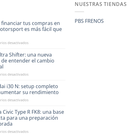
NUESTRAS TIENDAS
PBS FRENOS
 financiar tus compras en
otorsport es más fácil que
a
en
ios desactivados
Ahora
financiar
tra Shifter: una nueva
tus
 de entender el cambio
compras
al
en
en
ios desactivados
RST
CAE
Motorsport
Ultra
es
ai i30 N: setup completo
Shifter:
más
aumentar su rendimiento
una
fácil
en
ios desactivados
nueva
que
Hyundai
forma
nunca
i30
 Civic Type R FK8: una base
de
N:
entender
cta para una preparación
setup
el
ibrada
completo
cambio
en
ios desactivados
para
manual
Honda
aumentar