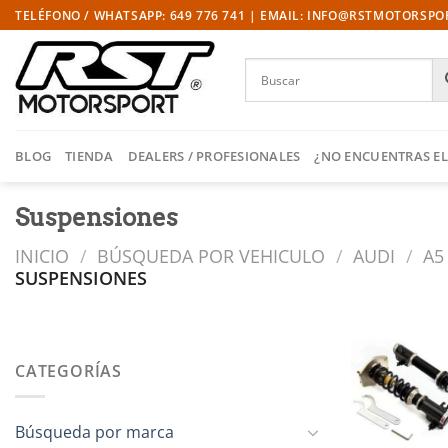
Saltar
TELÉFONO / WHATSAPP: 649 776 741 | EMAIL: INFO@RSTMOTORSP
al
contenido
BLOG
TIENDA
DEALERS / PROFESIONALES
¿NO ENCUENTRAS EL
Suspensiones
INICIO
/
BÚSQUEDA POR VEHICULO
/
AUDI
/
A5 
SUSPENSIONES
CATEGORÍAS
l
Búsqueda por marca