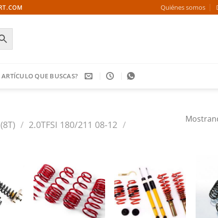
Quiénes somos
ORT.COM
 ARTÍCULO QUE BUSCAS?
Mostrand
(8T)
/
2.0TFSI 180/211 08-12
/
Añadir
Añadir
Añadir
a la
a la
a la
ista de
lista de
lista de
deseos
deseos
deseos