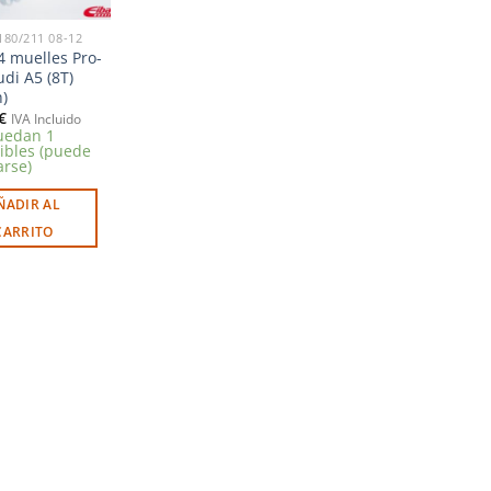
 180/211 08-12
 4 muelles Pro-
udi A5 (8T)
h)
€
IVA Incluido
uedan 1
ibles (puede
arse)
ÑADIR AL
CARRITO