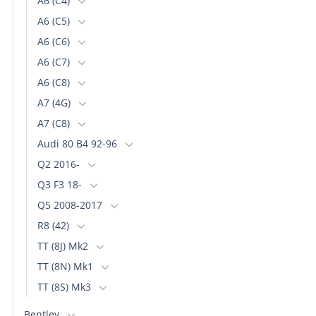
A6 (C4)
A6 (C5)
A6 (C6)
A6 (C7)
A6 (C8)
A7 (4G)
A7 (C8)
Audi 80 B4 92-96
Q2 2016-
Q3 F3 18-
Q5 2008-2017
R8 (42)
TT (8J) Mk2
TT (8N) Mk1
TT (8S) Mk3
Bentley