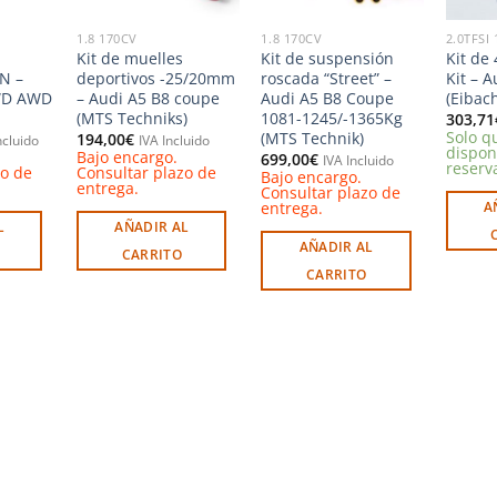
1.8 170CV
1.8 170CV
2.0TFSI
Kit de muelles
Kit de suspensión
Kit de
N –
deportivos -25/20mm
roscada “Street” –
Kit – A
WD AWD
– Audi A5 B8 coupe
Audi A5 B8 Coupe
(Eibac
(MTS Techniks)
1081-1245/-1365Kg
303,71
Solo q
(MTS Technik)
194,00
€
ncluido
IVA Incluido
dispon
Bajo encargo.
699,00
€
IVA Incluido
reserv
zo de
Consultar plazo de
Bajo encargo.
entrega.
Consultar plazo de
entrega.
A
L
AÑADIR AL
AÑADIR AL
CARRITO
CARRITO