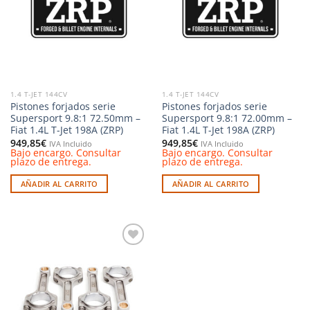
deseos
deseos
1.4 T-JET 144CV
1.4 T-JET 144CV
Pistones forjados serie
Pistones forjados serie
Supersport 9.8:1 72.50mm –
Supersport 9.8:1 72.00mm –
Fiat 1.4L T-Jet 198A (ZRP)
Fiat 1.4L T-Jet 198A (ZRP)
949,85
€
949,85
€
IVA Incluido
IVA Incluido
Bajo encargo. Consultar
Bajo encargo. Consultar
plazo de entrega.
plazo de entrega.
AÑADIR AL CARRITO
AÑADIR AL CARRITO
Añadir
a la
lista de
deseos