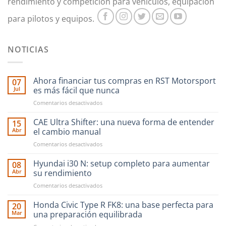
rendimiento y competición para vehículos, equipación
para pilotos y equipos.
NOTICIAS
Ahora financiar tus compras en RST Motorsport
07
Jul
es más fácil que nunca
en
Comentarios desactivados
Ahora
financiar
CAE Ultra Shifter: una nueva forma de entender
15
tus
Abr
el cambio manual
compras
en
Comentarios desactivados
en
CAE
RST
Ultra
Hyundai i30 N: setup completo para aumentar
Motorsport
08
Shifter:
es
Abr
su rendimiento
una
más
en
Comentarios desactivados
nueva
fácil
Hyundai
forma
que
i30
Honda Civic Type R FK8: una base perfecta para
de
20
nunca
N:
entender
Mar
una preparación equilibrada
setup
el