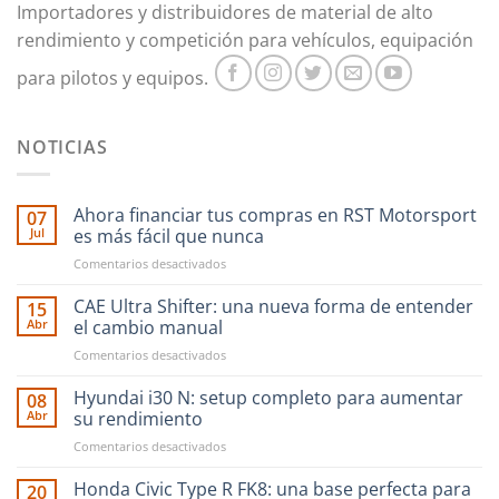
Importadores y distribuidores de material de alto
rendimiento y competición para vehículos, equipación
para pilotos y equipos.
NOTICIAS
Ahora financiar tus compras en RST Motorsport
07
Jul
es más fácil que nunca
en
Comentarios desactivados
Ahora
financiar
CAE Ultra Shifter: una nueva forma de entender
15
tus
Abr
el cambio manual
compras
en
Comentarios desactivados
en
CAE
RST
Ultra
Hyundai i30 N: setup completo para aumentar
Motorsport
08
Shifter:
es
Abr
su rendimiento
una
más
en
Comentarios desactivados
nueva
fácil
Hyundai
forma
que
i30
Honda Civic Type R FK8: una base perfecta para
de
20
nunca