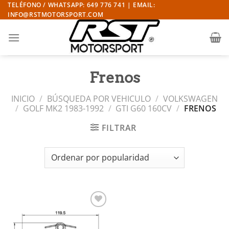
Saltar
TELÉFONO / WHATSAPP: 649 776 741 | EMAIL:
INFO@RSTMOTORSPORT.COM
al
contenido
Frenos
INICIO
/
BÚSQUEDA POR VEHICULO
/
VOLKSWAGEN
/
GOLF MK2 1983-1992
/
GTI G60 160CV
/
FRENOS
FILTRAR
Añadir
a la
lista de