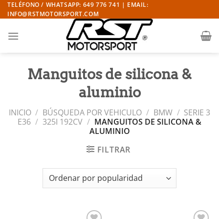
Saltar
TELÉFONO / WHATSAPP: 649 776 741 | EMAIL:
INFO@RSTMOTORSPORT.COM
al
contenido
Manguitos de silicona &
aluminio
INICIO
/
BÚSQUEDA POR VEHICULO
/
BMW
/
SERIE 3
E36
/
325I 192CV
/
MANGUITOS DE SILICONA &
ALUMINIO
FILTRAR