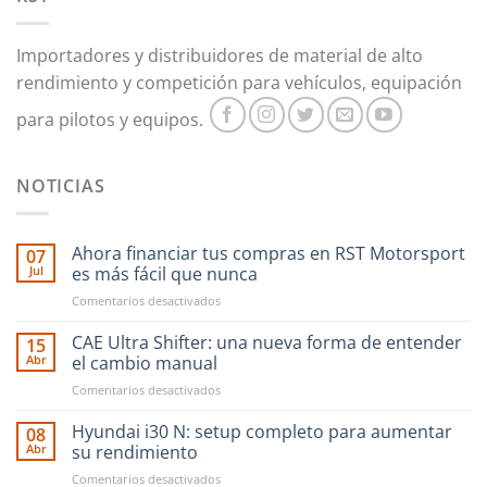
se
pueden
Importadores y distribuidores de material de alto
elegir
en
rendimiento y competición para vehículos, equipación
la
para pilotos y equipos.
página
de
producto
NOTICIAS
Ahora financiar tus compras en RST Motorsport
07
Jul
es más fácil que nunca
en
Comentarios desactivados
Ahora
financiar
CAE Ultra Shifter: una nueva forma de entender
15
tus
Abr
el cambio manual
compras
en
Comentarios desactivados
en
CAE
RST
Ultra
Hyundai i30 N: setup completo para aumentar
Motorsport
08
Shifter:
es
Abr
su rendimiento
una
más
en
Comentarios desactivados
nueva
fácil