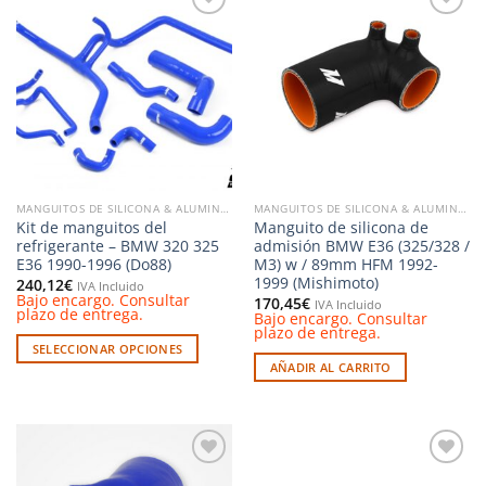
Añadir
Añadir
a la
a la
lista de
lista de
deseos
deseos
MANGUITOS DE SILICONA & ALUMINIO
MANGUITOS DE SILICONA & ALUMINIO
Kit de manguitos del
Manguito de silicona de
refrigerante – BMW 320 325
admisión BMW E36 (325/328 /
E36 1990-1996 (Do88)
M3) w / 89mm HFM 1992-
1999 (Mishimoto)
240,12
€
IVA Incluido
Bajo encargo. Consultar
170,45
€
IVA Incluido
plazo de entrega.
Bajo encargo. Consultar
plazo de entrega.
SELECCIONAR OPCIONES
AÑADIR AL CARRITO
Este
producto
tiene
múltiples
variantes.
Añadir
Añadir