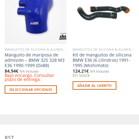
Las
a la
a la
opciones
lista de
lista de
deseos
deseos
se
pueden
elegir
en
la
página
MANGUITOS DE SILICONA & ALUMINIO
MANGUITOS DE SILICONA & ALUMINIO
de
Manguito de mariposa de
Kit de manguitos de silicona
producto
admisión – BMW 325 328 M3
BMW E36 (6 cilindros) 1991-
E36 1990-1999 (Do88)
1995 (Mishimoto)
84,94
€
124,21
€
IVA Incluido
IVA Incluido
Bajo encargo. Consultar
En stock
plazo de entrega.
AÑADIR AL CARRITO
SELECCIONAR OPCIONES
Este
producto
tiene
múltiples
variantes.
Las
opciones
RST