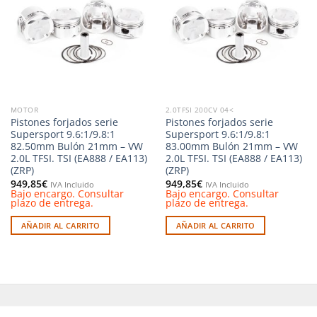
a la
a la
lista de
lista de
deseos
deseos
MOTOR
2.0TFSI 200CV 04<
Pistones forjados serie
Pistones forjados serie
Supersport 9.6:1/9.8:1
Supersport 9.6:1/9.8:1
82.50mm Bulón 21mm – VW
83.00mm Bulón 21mm – VW
2.0L TFSI. TSI (EA888 / EA113)
2.0L TFSI. TSI (EA888 / EA113)
(ZRP)
(ZRP)
949,85
€
949,85
€
IVA Incluido
IVA Incluido
Bajo encargo. Consultar
Bajo encargo. Consultar
plazo de entrega.
plazo de entrega.
AÑADIR AL CARRITO
AÑADIR AL CARRITO