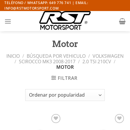
Saltar
TELÉFONO / WHATSAPP: 649 776 741 | EMAIL:
INFO@RSTMOTORSPORT.COM
al
contenido
Motor
INICIO
/
BÚSQUEDA POR VEHICULO
/
VOLKSWAGEN
/
SCIROCCO MK3 2008-2017
/
2.0 TSI 210CV
/
MOTOR
FILTRAR
Añadir
Añadir