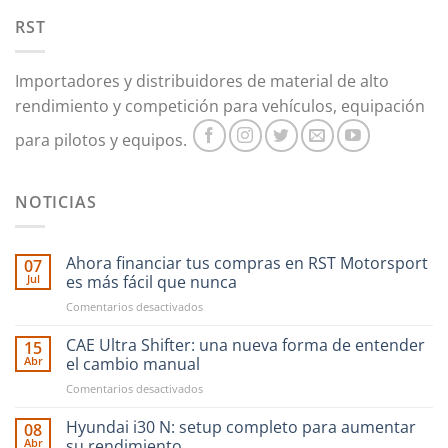
RST
Importadores y distribuidores de material de alto
rendimiento y competición para vehículos, equipación
para pilotos y equipos.
NOTICIAS
Ahora financiar tus compras en RST Motorsport
07
Jul
es más fácil que nunca
en
Comentarios desactivados
Ahora
financiar
CAE Ultra Shifter: una nueva forma de entender
15
tus
Abr
el cambio manual
compras
en
Comentarios desactivados
en
CAE
RST
Ultra
Hyundai i30 N: setup completo para aumentar
Motorsport
08
Shifter:
es
Abr
su rendimiento