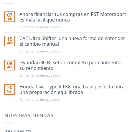
Ahora financiar tus compras en RST Motorsport
07
Jul
es más fácil que nunca
en
Comentarios desactivados
Ahora
financiar
CAE Ultra Shifter: una nueva forma de entender
15
tus
Abr
el cambio manual
compras
en
Comentarios desactivados
en
CAE
RST
Ultra
Hyundai i30 N: setup completo para aumentar
Motorsport
08
Shifter:
es
Abr
su rendimiento
una
más
en
Comentarios desactivados
nueva
fácil
Hyundai
forma
que
i30
Honda Civic Type R FK8: una base perfecta para
de
20
nunca
N:
entender
Mar
una preparación equilibrada
setup
el
en
Comentarios desactivados
completo
cambio
Honda
para
manual
Civic
aumentar
Type
NUESTRAS TIENDAS
su
R
rendimiento
FK8:
una
PBS FRENOS