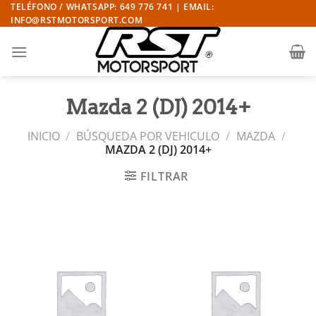
Saltar
TELÉFONO / WHATSAPP: 649 776 741 | EMAIL:
INFO@RSTMOTORSPORT.COM
al
contenido
Mazda 2 (DJ) 2014+
INICIO
/
BÚSQUEDA POR VEHICULO
/
MAZDA
/
MAZDA 2 (DJ) 2014+
FILTRAR