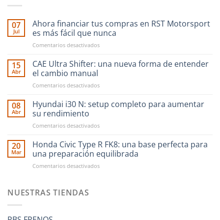
Ahora financiar tus compras en RST Motorsport
07
Jul
es más fácil que nunca
en
Comentarios desactivados
Ahora
financiar
CAE Ultra Shifter: una nueva forma de entender
15
tus
Abr
el cambio manual
compras
en
Comentarios desactivados
en
CAE
RST
Ultra
Hyundai i30 N: setup completo para aumentar
Motorsport
08
Shifter:
es
Abr
su rendimiento
una
más
en
Comentarios desactivados
nueva
fácil
Hyundai
forma
que
i30
Honda Civic Type R FK8: una base perfecta para
de
20
nunca
N:
entender
Mar
una preparación equilibrada
setup
el
en
Comentarios desactivados
completo
cambio
Honda
para
manual
Civic
aumentar
Type
NUESTRAS TIENDAS
su
R
rendimiento
FK8:
una
PBS FRENOS