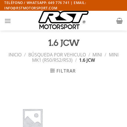
Saltar
TELÉFONO / WHATSAPP: 649 776 741 | EMAIL:
INFO@RSTMOTORSPORT.COM
al
contenido
1.6 JCW
INICIO
/
BÚSQUEDA POR VEHICULO
/
MINI
/
MINI
MK1 (R50/R52/R53)
/
1.6 JCW
FILTRAR