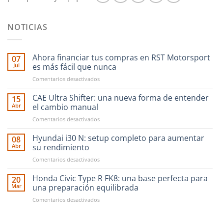
NOTICIAS
Ahora financiar tus compras en RST Motorsport
07
Jul
es más fácil que nunca
en
Comentarios desactivados
Ahora
financiar
CAE Ultra Shifter: una nueva forma de entender
15
tus
Abr
el cambio manual
compras
en
Comentarios desactivados
en
CAE
RST
Ultra
Hyundai i30 N: setup completo para aumentar
Motorsport
08
Shifter:
es
Abr
su rendimiento
una
más
en
Comentarios desactivados
nueva
fácil
Hyundai
forma
que
i30
Honda Civic Type R FK8: una base perfecta para
de
20
nunca
N:
entender
Mar
una preparación equilibrada
setup
el
en
Comentarios desactivados
completo
cambio
Honda
para
manual
Civic
aumentar