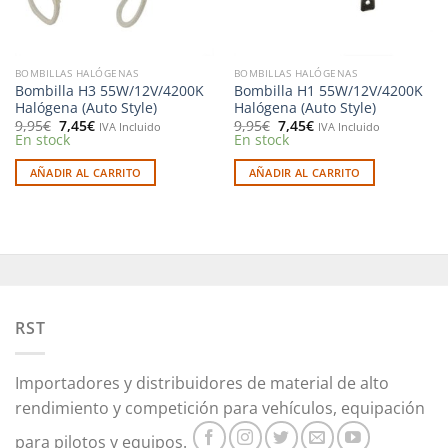
BOMBILLAS HALÓGENAS
BOMBILLAS HALÓGENAS
Bombilla H3 55W/12V/4200K
Bombilla H1 55W/12V/4200K
Halógena (Auto Style)
Halógena (Auto Style)
El
El
El
El
9,95
€
7,45
€
9,95
€
7,45
€
IVA Incluido
IVA Incluido
precio
precio
precio
precio
En stock
En stock
original
actual
original
actual
era:
es:
era:
es:
AÑADIR AL CARRITO
AÑADIR AL CARRITO
9,95€.
7,45€.
9,95€.
7,45€.
RST
Importadores y distribuidores de material de alto
rendimiento y competición para vehículos, equipación
para pilotos y equipos.