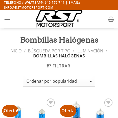
Saltar
TELÉFONO / WHATSAPP: 649 776 741 | EMAIL:
INFO@RSTMOTORSPORT.COM
al
contenido
Bombillas Halógenas
INICIO
/
BÚSQUEDA POR TIPO
/
ILUMINACIÓN
/
BOMBILLAS HALÓGENAS
FILTRAR
¡Oferta!
¡Oferta!
Añadir
Añadir
a la
a la
lista de
lista de