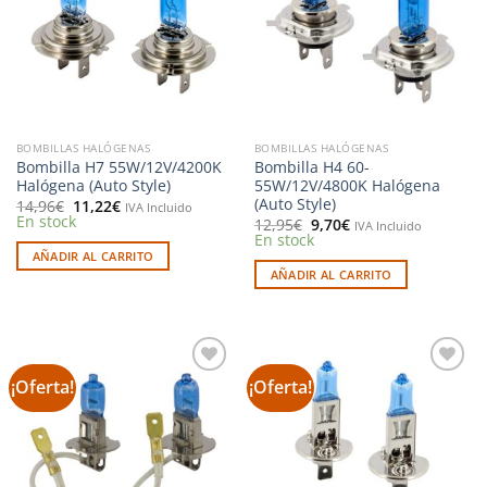
deseos
deseos
BOMBILLAS HALÓGENAS
BOMBILLAS HALÓGENAS
Bombilla H7 55W/12V/4200K
Bombilla H4 60-
Halógena (Auto Style)
55W/12V/4800K Halógena
(Auto Style)
El
El
14,96
€
11,22
€
IVA Incluido
precio
precio
En stock
El
El
12,95
€
9,70
€
IVA Incluido
original
actual
precio
precio
En stock
era:
es:
original
actual
AÑADIR AL CARRITO
14,96€.
11,22€.
era:
es:
AÑADIR AL CARRITO
12,95€.
9,70€.
¡Oferta!
¡Oferta!
Añadir
Añadir
a la
a la
lista de
lista de
deseos
deseos