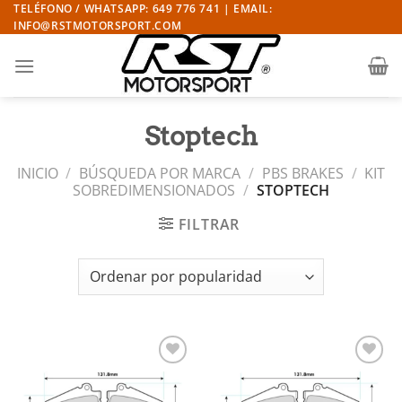
Saltar
TELÉFONO / WHATSAPP: 649 776 741 | EMAIL:
INFO@RSTMOTORSPORT.COM
al
contenido
Stoptech
INICIO
/
BÚSQUEDA POR MARCA
/
PBS BRAKES
/
KIT
SOBREDIMENSIONADOS
/
STOPTECH
FILTRAR
Añadir
Añadir
a la
a la
lista de
lista de