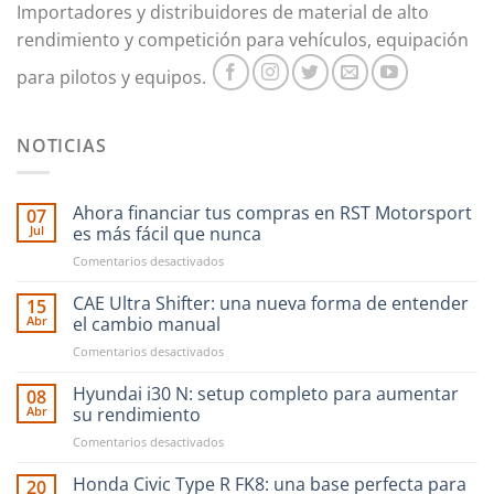
Importadores y distribuidores de material de alto
rendimiento y competición para vehículos, equipación
para pilotos y equipos.
NOTICIAS
Ahora financiar tus compras en RST Motorsport
07
Jul
es más fácil que nunca
en
Comentarios desactivados
Ahora
financiar
CAE Ultra Shifter: una nueva forma de entender
15
tus
Abr
el cambio manual
compras
en
Comentarios desactivados
en
CAE
RST
Ultra
Hyundai i30 N: setup completo para aumentar
Motorsport
08
Shifter:
es
Abr
su rendimiento
una
más
en
Comentarios desactivados
nueva
fácil
Hyundai
forma
que
i30
Honda Civic Type R FK8: una base perfecta para
de
20
nunca