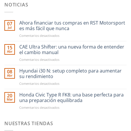
NOTICIAS
Ahora financiar tus compras en RST Motorsport
07
Jul
es más fácil que nunca
en
Comentarios desactivados
Ahora
financiar
CAE Ultra Shifter: una nueva forma de entender
15
tus
Abr
el cambio manual
compras
en
Comentarios desactivados
en
CAE
RST
Ultra
Hyundai i30 N: setup completo para aumentar
Motorsport
08
Shifter:
es
Abr
su rendimiento
una
más
en
Comentarios desactivados
nueva
fácil
Hyundai
forma
que
i30
Honda Civic Type R FK8: una base perfecta para
de
20
nunca
N:
entender
Mar
una preparación equilibrada
setup
el
en
Comentarios desactivados
completo
cambio
Honda
para
manual
Civic
aumentar
Type
NUESTRAS TIENDAS
su
R
rendimiento