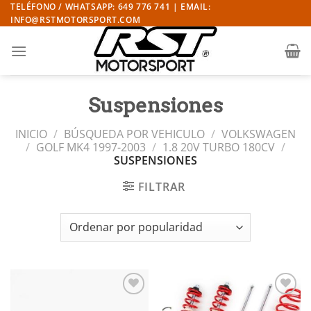
Saltar
TELÉFONO / WHATSAPP: 649 776 741 | EMAIL:
INFO@RSTMOTORSPORT.COM
al
contenido
Suspensiones
INICIO
/
BÚSQUEDA POR VEHICULO
/
VOLKSWAGEN
/
GOLF MK4 1997-2003
/
1.8 20V TURBO 180CV
/
SUSPENSIONES
FILTRAR
Añadir
Añadir