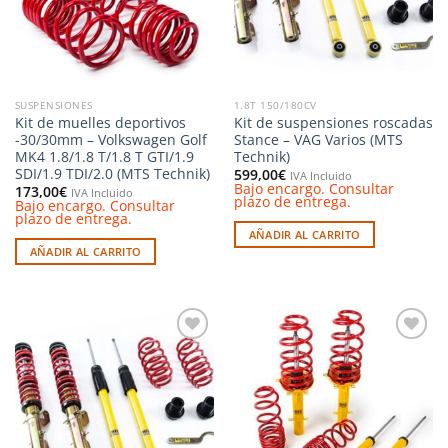
SUSPENSIONES
1.8T 150/180CV
Kit de muelles deportivos
Kit de suspensiones roscadas
-30/30mm – Volkswagen Golf
Stance – VAG Varios (MTS
MK4 1.8/1.8 T/1.8 T GTI/1.9
Technik)
SDI/1.9 TDI/2.0 (MTS Technik)
599,00
€
IVA Incluido
Bajo encargo. Consultar
173,00
€
IVA Incluido
plazo de entrega.
Bajo encargo. Consultar
plazo de entrega.
AÑADIR AL CARRITO
AÑADIR AL CARRITO
Añadir
Añadir
a la
a la
lista de
lista de
deseos
deseos