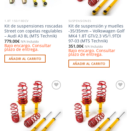
1.8T 150/180CV
SUSPENSIONES
Kit de suspensiones roscadas
Kit de suspensión y muelles
Street con copelas regulables
-35/35mm – Volkswagen Golf
– Audi A3 8L (MTS Technik)
MK4 1.8T GTI/2.3 V5/1.9TDI
97-03 (MTS Technik)
779,00
€
IVA Incluido
Bajo encargo. Consultar
351,00
€
IVA Incluido
plazo de entrega.
Bajo encargo. Consultar
plazo de entrega.
AÑADIR AL CARRITO
AÑADIR AL CARRITO
Añadir
Añadir
a la
a la
lista de
lista de
deseos
deseos