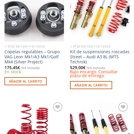
a la
a la
lista de
lista de
deseos
deseos
1.9TDI 90/100/110/130CV
1.9TDI 90/100/110/130CV
Copelas regulables – Grupo
Kit de suspensiones roscadas
VAG Leon Mk1/A3 Mk1/Golf
Street – Audi A3 8L (MTS
Mk4 (Silver Project)
Technik)
175,45
€
529,00
€
IVA Incluido
IVA Incluido
En stock
Bajo encargo. Consultar
plazo de entrega.
AÑADIR AL CARRITO
AÑADIR AL CARRITO
Añadir
Añadir
a la
a la
lista de
lista de
deseos
deseos