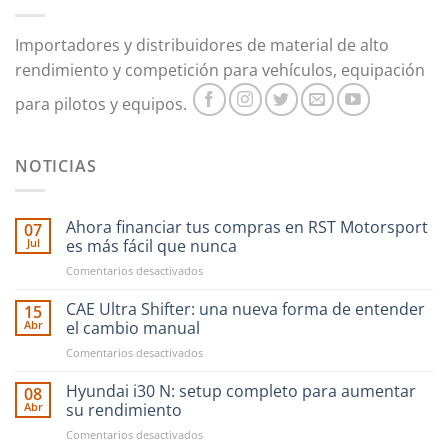
Importadores y distribuidores de material de alto
rendimiento y competición para vehículos, equipación
para pilotos y equipos.
NOTICIAS
Ahora financiar tus compras en RST Motorsport
07
Jul
es más fácil que nunca
en
Comentarios desactivados
Ahora
financiar
CAE Ultra Shifter: una nueva forma de entender
15
tus
Abr
el cambio manual
compras
en
Comentarios desactivados
en
CAE
RST
Ultra
Hyundai i30 N: setup completo para aumentar
Motorsport
08
Shifter:
es
Abr
su rendimiento
una
más
en
Comentarios desactivados
nueva
fácil