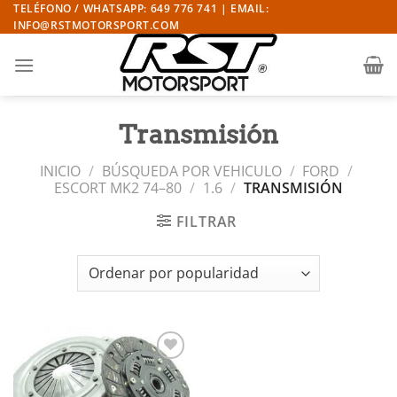
Saltar
TELÉFONO / WHATSAPP: 649 776 741 | EMAIL:
INFO@RSTMOTORSPORT.COM
al
contenido
Transmisión
INICIO
/
BÚSQUEDA POR VEHICULO
/
FORD
/
ESCORT MK2 74–80
/
1.6
/
TRANSMISIÓN
FILTRAR
Añadir
a la
lista de