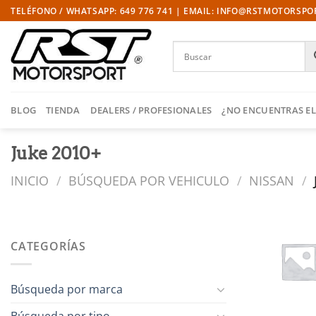
Saltar
TELÉFONO / WHATSAPP: 649 776 741 | EMAIL: INFO@RSTMOTORSP
al
contenido
BLOG
TIENDA
DEALERS / PROFESIONALES
¿NO ENCUENTRAS EL
Juke 2010+
INICIO
/
BÚSQUEDA POR VEHICULO
/
NISSAN
/
CATEGORÍAS
Búsqueda por marca
Búsqueda por tipo