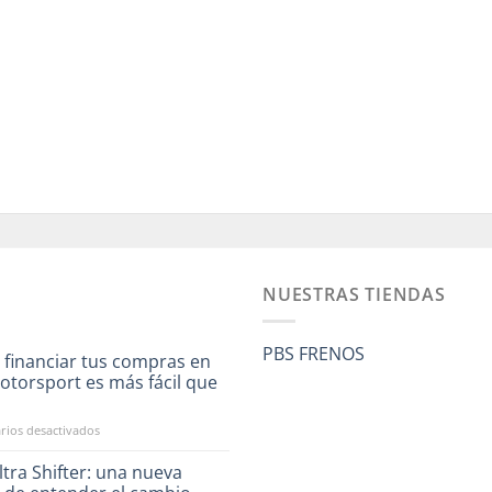
NUESTRAS TIENDAS
PBS FRENOS
 financiar tus compras en
otorsport es más fácil que
a
en
ios desactivados
Ahora
financiar
tra Shifter: una nueva
tus