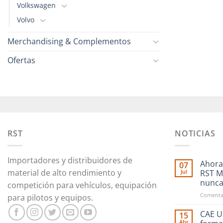
Volkswagen
Volvo
Merchandising & Complementos
Ofertas
RST
NOTICIAS
Importadores y distribuidores de
Ahora
07
material de alto rendimiento y
Jul
RST M
nunc
competición para vehículos, equipación
Comentar
para pilotos y equipos.
CAE Ul
15
Abr