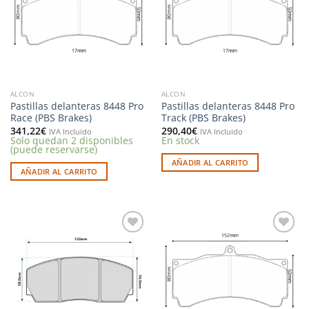
deseos
deseos
ALCON
ALCON
Pastillas delanteras 8448 Pro
Pastillas delanteras 8448 Pro
Race (PBS Brakes)
Track (PBS Brakes)
341,22
€
290,40
€
IVA Incluido
IVA Incluido
Solo quedan 2 disponibles
En stock
(puede reservarse)
AÑADIR AL CARRITO
AÑADIR AL CARRITO
Añadir
Añadir
a la
a la
lista de
lista de
deseos
deseos