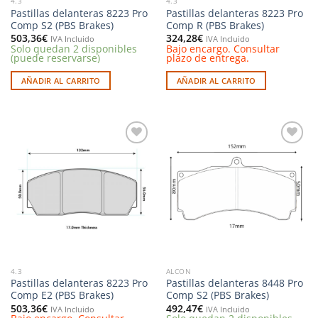
4.3
4.3
Pastillas delanteras 8223 Pro
Pastillas delanteras 8223 Pro
Comp S2 (PBS Brakes)
Comp R (PBS Brakes)
503,36
€
324,28
€
IVA Incluido
IVA Incluido
Solo quedan 2 disponibles
Bajo encargo. Consultar
(puede reservarse)
plazo de entrega.
AÑADIR AL CARRITO
AÑADIR AL CARRITO
Añadir
Añadir
a la
a la
lista de
lista de
deseos
deseos
4.3
ALCON
Pastillas delanteras 8223 Pro
Pastillas delanteras 8448 Pro
Comp E2 (PBS Brakes)
Comp S2 (PBS Brakes)
503,36
€
492,47
€
IVA Incluido
IVA Incluido