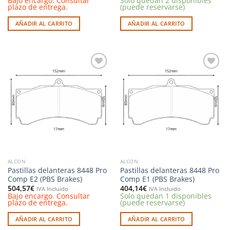
Bajo encargo. Consultar
Solo quedan 2 disponibles
plazo de entrega.
(puede reservarse)
AÑADIR AL CARRITO
AÑADIR AL CARRITO
Añadir
Añadir
a la
a la
lista de
lista de
deseos
deseos
ALCON
ALCON
Pastillas delanteras 8448 Pro
Pastillas delanteras 8448 Pro
Comp E2 (PBS Brakes)
Comp E1 (PBS Brakes)
504,57
€
404,14
€
IVA Incluido
IVA Incluido
Bajo encargo. Consultar
Solo quedan 1 disponibles
plazo de entrega.
(puede reservarse)
AÑADIR AL CARRITO
AÑADIR AL CARRITO