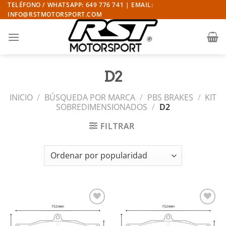
Saltar
TELÉFONO / WHATSAPP: 649 776 741 | EMAIL:
INFO@RSTMOTORSPORT.COM
al
contenido
D2
INICIO
/
BÚSQUEDA POR MARCA
/
PBS BRAKES
/
KIT
SOBREDIMENSIONADOS
/
D2
FILTRAR
Añadir
Añadir
a la
a la
lista de
lista de