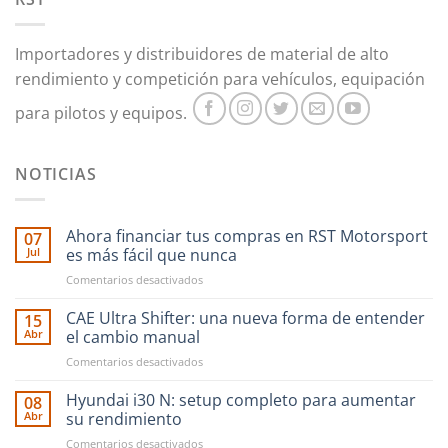
Importadores y distribuidores de material de alto
rendimiento y competición para vehículos, equipación
para pilotos y equipos.
NOTICIAS
Ahora financiar tus compras en RST Motorsport
07
Jul
es más fácil que nunca
en
Comentarios desactivados
Ahora
financiar
CAE Ultra Shifter: una nueva forma de entender
15
tus
Abr
el cambio manual
compras
en
Comentarios desactivados
en
CAE
RST
Ultra
Hyundai i30 N: setup completo para aumentar
Motorsport
08
Shifter:
es
Abr
su rendimiento
una
más
en
Comentarios desactivados
nueva