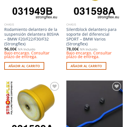
CHASIS
CHASIS
Rodamiento delantero de la
Silentblock delantero para
suspensión delantera 80SHA
soporte del diferencial
– BMW F20/F22/F30/F32
SPORT – BMW Varios
(Strongflex)
(Strongflex)
96,00
€
78,00
€
IVA Incluido
IVA Incluido
Bajo encargo. Consultar
Bajo encargo. Consultar
plazo de entrega.
plazo de entrega.
AÑADIR AL CARRITO
AÑADIR AL CARRITO
Añadir
Añadir
a la
a la
lista de
lista de
deseos
deseos