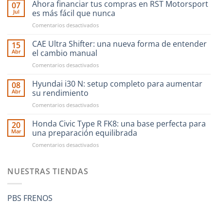
Ahora financiar tus compras en RST Motorsport
07
Jul
es más fácil que nunca
en
Comentarios desactivados
Ahora
financiar
CAE Ultra Shifter: una nueva forma de entender
15
tus
Abr
el cambio manual
compras
en
Comentarios desactivados
en
CAE
RST
Ultra
Hyundai i30 N: setup completo para aumentar
Motorsport
08
Shifter:
es
Abr
su rendimiento
una
más
en
Comentarios desactivados
nueva
fácil
Hyundai
forma
que
i30
Honda Civic Type R FK8: una base perfecta para
de
20
nunca
N:
entender
Mar
una preparación equilibrada
setup
el
en
Comentarios desactivados
completo
cambio
Honda
para
manual
Civic
aumentar
Type
NUESTRAS TIENDAS
su
R
rendimiento
FK8:
una
PBS FRENOS
base
perfecta