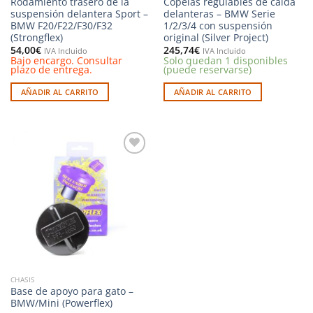
Rodamiento trasero de la
Copelas regulables de caída
suspensión delantera Sport –
delanteras – BMW Serie
BMW F20/F22/F30/F32
1/2/3/4 con suspensión
(Strongflex)
original (Silver Project)
54,00
€
245,74
€
IVA Incluido
IVA Incluido
Bajo encargo. Consultar
Solo quedan 1 disponibles
plazo de entrega.
(puede reservarse)
AÑADIR AL CARRITO
AÑADIR AL CARRITO
Añadir
a la
lista de
deseos
CHASIS
Base de apoyo para gato –
BMW/Mini (Powerflex)