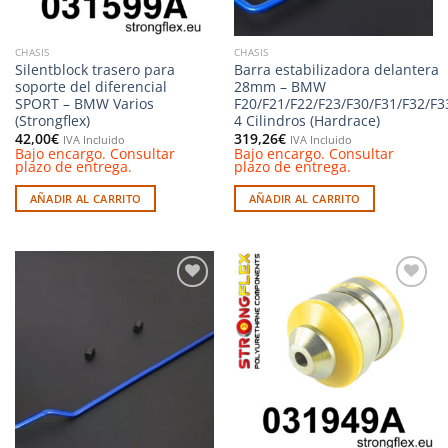
CHASIS
CHASIS
Silentblock trasero para
Barra estabilizadora delantera
soporte del diferencial
28mm – BMW
SPORT – BMW Varios
F20/F21/F22/F23/F30/F31/F32/F3
(Strongflex)
4 Cilindros (Hardrace)
42,00
€
319,26
€
IVA Incluido
IVA Incluido
Bajo encargo. Consultar
Bajo encargo. Consultar
plazo de entrega.
plazo de entrega.
AÑADIR AL CARRITO
AÑADIR AL CARRITO
Añadir
Añadir
a la
a la
lista de
lista de
deseos
deseos