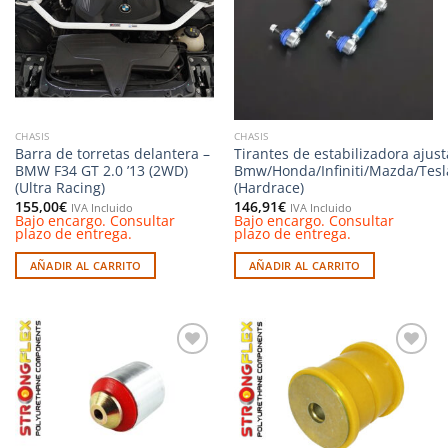
deseos
deseos
CHASIS
CHASIS
Barra de torretas delantera –
Tirantes de estabilizadora ajust
BMW F34 GT 2.0 ’13 (2WD)
Bmw/Honda/Infiniti/Mazda/Tesl
(Ultra Racing)
(Hardrace)
155,00
€
146,91
€
IVA Incluido
IVA Incluido
Bajo encargo. Consultar
Bajo encargo. Consultar
plazo de entrega.
plazo de entrega.
AÑADIR AL CARRITO
AÑADIR AL CARRITO
Añadir
Añadir
a la
a la
lista de
lista de
deseos
deseos