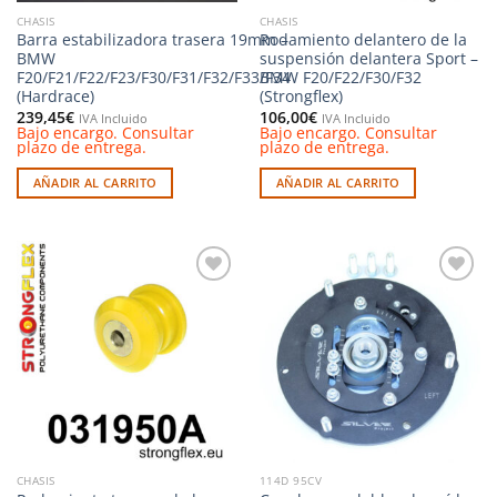
CHASIS
CHASIS
Barra estabilizadora trasera 19mm –
Rodamiento delantero de la
BMW
suspensión delantera Sport –
F20/F21/F22/F23/F30/F31/F32/F33/F34
BMW F20/F22/F30/F32
(Hardrace)
(Strongflex)
239,45
€
106,00
€
IVA Incluido
IVA Incluido
Bajo encargo. Consultar
Bajo encargo. Consultar
plazo de entrega.
plazo de entrega.
AÑADIR AL CARRITO
AÑADIR AL CARRITO
Añadir
Añadir
a la
a la
lista de
lista de
deseos
deseos
CHASIS
114D 95CV