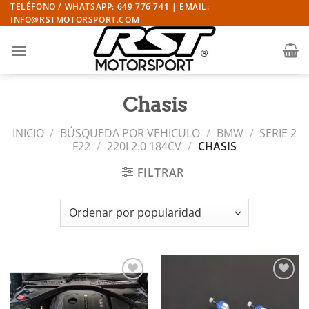
Saltar
TELÉFONO / WHATSAPP: 649 776 741 | EMAIL:
INFO@RSTMOTORSPORT.COM
al
contenido
Chasis
INICIO
/
BÚSQUEDA POR VEHICULO
/
BMW
/
SERIE 2
F22
/
220I 2.0 184CV
/
CHASIS
FILTRAR
Añadir
Añadir
a la
a la
lista de
lista de