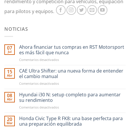
en
rendimiento y competición para vehículos, equipación
la
para pilotos y equipos.
página
de
producto
NOTICIAS
Ahora financiar tus compras en RST Motorsport
07
Jul
es más fácil que nunca
en
Comentarios desactivados
Ahora
financiar
CAE Ultra Shifter: una nueva forma de entender
15
tus
Abr
el cambio manual
compras
en
Comentarios desactivados
en
CAE
RST
Ultra
Hyundai i30 N: setup completo para aumentar
Motorsport
08
Shifter:
es
Abr
su rendimiento
una
más
en
Comentarios desactivados
nueva
fácil
Hyundai
forma
que
i30
Honda Civic Type R FK8: una base perfecta para
de
20
nunca
N:
entender
Mar
una preparación equilibrada
setup
el