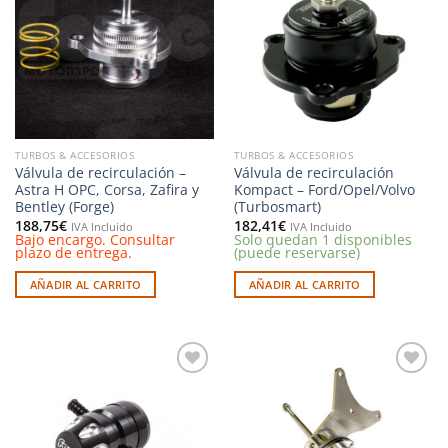
a la
a la
lista de
lista de
deseos
deseos
TURBOS & ACCESORIOS
TURBOS & ACCESORIOS
Válvula de recirculación –
Válvula de recirculación
Astra H OPC, Corsa, Zafira y
Kompact – Ford/Opel/Volvo
Bentley (Forge)
(Turbosmart)
188,75
€
182,41
€
IVA Incluido
IVA Incluido
Bajo encargo. Consultar
Solo quedan 1 disponibles
plazo de entrega.
(puede reservarse)
AÑADIR AL CARRITO
AÑADIR AL CARRITO
Añadir
Añadir
a la
a la
lista de
lista de
deseos
deseos