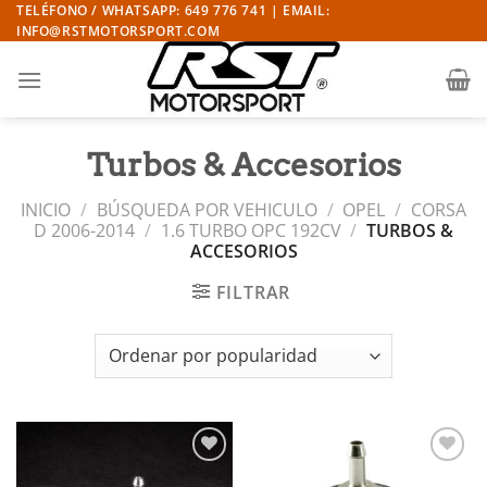
Saltar
TELÉFONO / WHATSAPP: 649 776 741 | EMAIL:
INFO@RSTMOTORSPORT.COM
al
contenido
Turbos & Accesorios
INICIO
/
BÚSQUEDA POR VEHICULO
/
OPEL
/
CORSA
D 2006-2014
/
1.6 TURBO OPC 192CV
/
TURBOS &
ACCESORIOS
FILTRAR
Añadir
Añadir