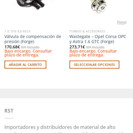
1.0 TFSI 82/85CV
TURBOS & ACCESORIOS
Válvula de compensación de
Wastegate – Opel Corsa OPC
presión (Forge)
y Astra 1.6 GTC (Forge)
170,68
€
273,71
€
IVA Incluido
IVA Incluido
Bajo encargo. Consultar
Bajo encargo. Consultar
plazo de entrega.
plazo de entrega.
AÑADIR AL CARRITO
SELECCIONAR OPCIONES
Este
producto
tiene
múltiples
variantes.
Las
opciones
RST
se
pueden
Importadores y distribuidores de material de alto
elegir