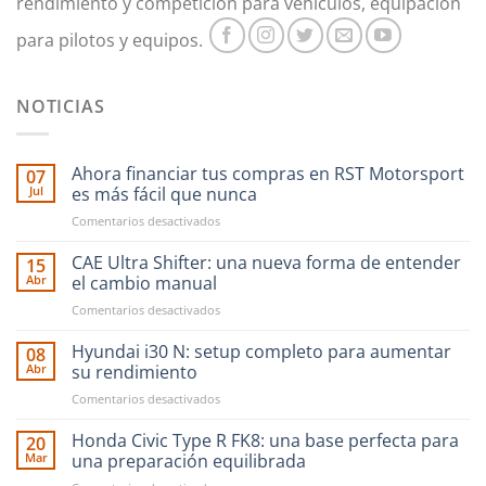
rendimiento y competición para vehículos, equipación
para pilotos y equipos.
NOTICIAS
Ahora financiar tus compras en RST Motorsport
07
Jul
es más fácil que nunca
en
Comentarios desactivados
Ahora
financiar
CAE Ultra Shifter: una nueva forma de entender
15
tus
Abr
el cambio manual
compras
en
Comentarios desactivados
en
CAE
RST
Ultra
Hyundai i30 N: setup completo para aumentar
Motorsport
08
Shifter:
es
Abr
su rendimiento
una
más
en
Comentarios desactivados
nueva
fácil
Hyundai
forma
que
i30
Honda Civic Type R FK8: una base perfecta para
de
20
nunca
N:
entender
Mar
una preparación equilibrada
setup
el