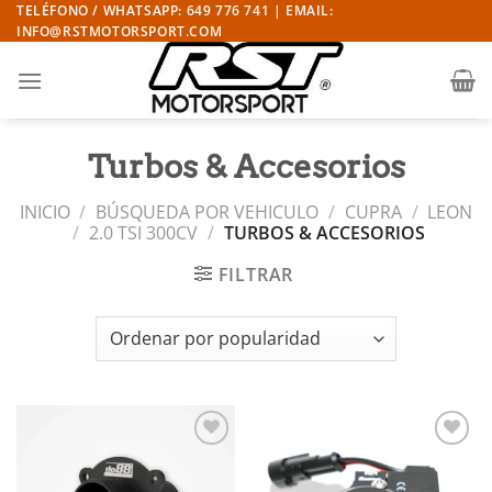
Saltar
TELÉFONO / WHATSAPP: 649 776 741 | EMAIL:
INFO@RSTMOTORSPORT.COM
al
contenido
Turbos & Accesorios
INICIO
/
BÚSQUEDA POR VEHICULO
/
CUPRA
/
LEON
/
2.0 TSI 300CV
/
TURBOS & ACCESORIOS
FILTRAR
Añadir
Añadir
a la
a la
lista de
lista de