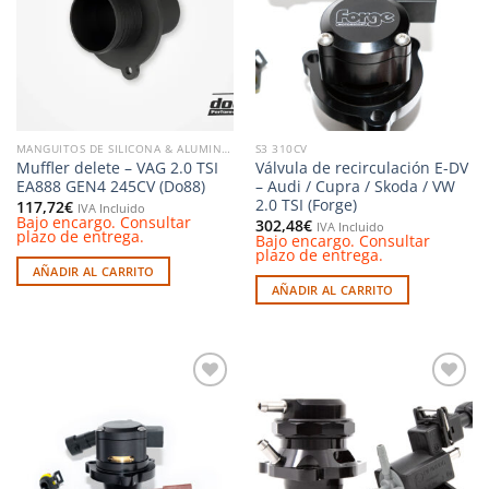
deseos
deseos
MANGUITOS DE SILICONA & ALUMINIO
S3 310CV
Muffler delete – VAG 2.0 TSI
Válvula de recirculación E-DV
EA888 GEN4 245CV (Do88)
– Audi / Cupra / Skoda / VW
2.0 TSI (Forge)
117,72
€
IVA Incluido
Bajo encargo. Consultar
302,48
€
IVA Incluido
plazo de entrega.
Bajo encargo. Consultar
plazo de entrega.
AÑADIR AL CARRITO
AÑADIR AL CARRITO
Añadir
Añadir
a la
a la
lista de
lista de
deseos
deseos