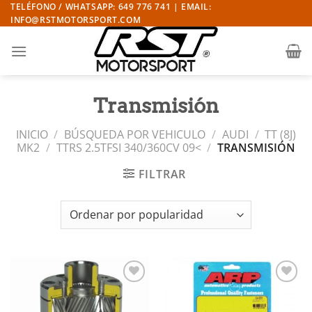
Saltar
TELÉFONO / WHATSAPP: 649 776 741 | EMAIL:
INFO@RSTMOTORSPORT.COM
al
contenido
Transmisión
INICIO
/
BÚSQUEDA POR VEHICULO
/
AUDI
/
TT (8J)
MK2
/
TTRS 2.5TFSI 340/360CV 09<
/
TRANSMISIÓN
FILTRAR
Añadir
Añadir
a la
a la
lista de
lista de