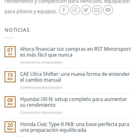
rendimiento y competición para vehículos, equipación
para pilotos y equipos.
NOTICIAS
Ahora financiar tus compras en RST Motorsport
07
Jul
es más fácil que nunca
en
Comentarios desactivados
Ahora
financiar
CAE Ultra Shifter: una nueva forma de entender
15
tus
Abr
el cambio manual
compras
en
Comentarios desactivados
en
CAE
RST
Ultra
Hyundai i30 N: setup completo para aumentar
Motorsport
08
Shifter:
es
Abr
su rendimiento
una
más
en
Comentarios desactivados
nueva
fácil
Hyundai
forma
que
i30
Honda Civic Type R FK8: una base perfecta para
de
20
nunca
N:
entender
Mar
una preparación equilibrada
setup
el