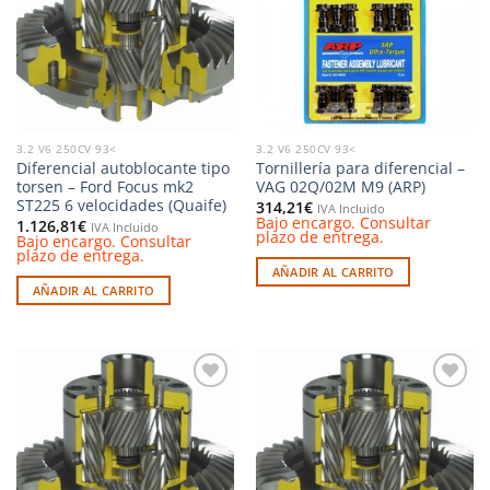
deseos
deseos
3.2 V6 250CV 93<
3.2 V6 250CV 93<
Diferencial autoblocante tipo
Tornillería para diferencial –
torsen – Ford Focus mk2
VAG 02Q/02M M9 (ARP)
ST225 6 velocidades (Quaife)
314,21
€
IVA Incluido
Bajo encargo. Consultar
1.126,81
€
IVA Incluido
plazo de entrega.
Bajo encargo. Consultar
plazo de entrega.
AÑADIR AL CARRITO
AÑADIR AL CARRITO
Añadir
Añadir
a la
a la
lista de
lista de
deseos
deseos