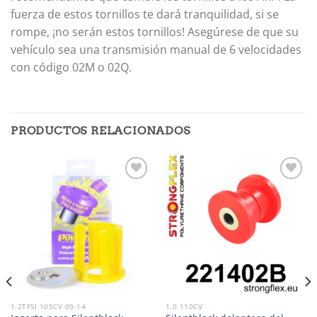
fuerza de estos tornillos te dará tranquilidad, si se
rompe, ¡no serán estos tornillos!
Asegúrese de que su
vehículo sea una transmisión manual de 6 velocidades
con código 02M o 02Q.
PRODUCTOS RELACIONADOS
Añadir
Añadir
a la
a la
lista de
lista de
deseos
deseos
1.2TFSI 105CV 09-14
1.0 110CV