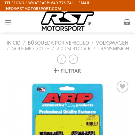
Saltar
TELÉFONO / WHATSAPP: 649 776 741 | EMAIL:
INFO@RSTMOTORSPORT.COM
al
contenido
INICIO
/
BÚSQUEDA POR VEHICULO
/
VOLKSWAGEN
/
GOLF MK7 2012+
/
2.0 TSI 310CV R
/
TRANSMISIÓN
FILTRAR
Añadir
a la
lista
de
deseos