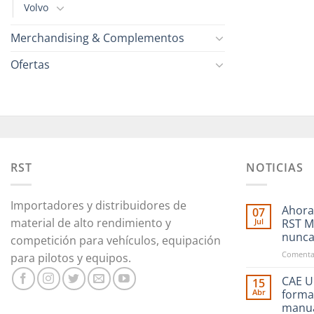
Volvo
Merchandising & Complementos
Ofertas
RST
NOTICIAS
Importadores y distribuidores de
Ahora
07
material de alto rendimiento y
Jul
RST M
nunc
competición para vehículos, equipación
Comentar
para pilotos y equipos.
CAE Ul
15
Abr
forma
manu