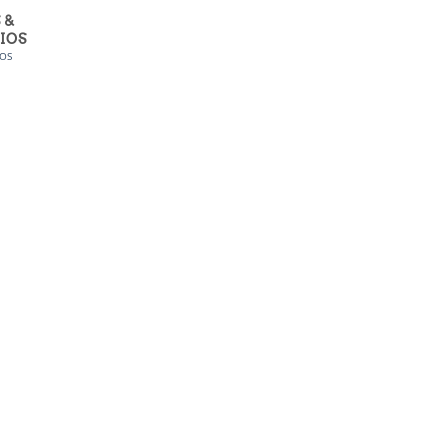
 &
IOS
OS