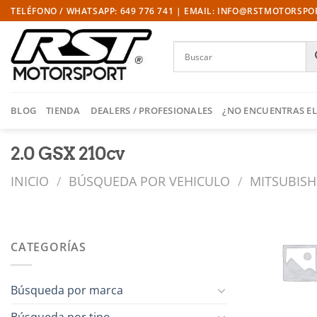
Saltar
TELÉFONO / WHATSAPP: 649 776 741 | EMAIL: INFO@RSTMOTORSP
al
contenido
BLOG
TIENDA
DEALERS / PROFESIONALES
¿NO ENCUENTRAS EL
2.0 GSX 210cv
INICIO
/
BÚSQUEDA POR VEHICULO
/
MITSUBISH
CATEGORÍAS
Búsqueda por marca
Búsqueda por tipo