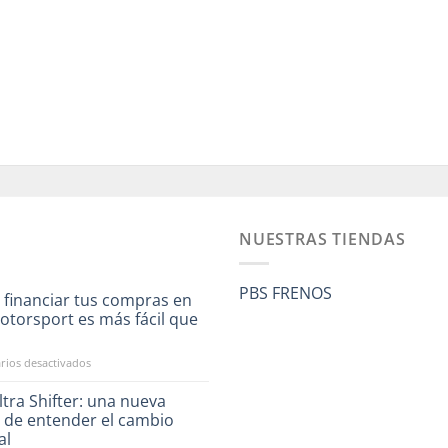
NUESTRAS TIENDAS
PBS FRENOS
 financiar tus compras en
otorsport es más fácil que
a
en
ios desactivados
Ahora
financiar
tra Shifter: una nueva
tus
 de entender el cambio
compras
al
en