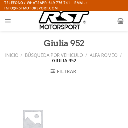
Saltar
TELÉFONO / WHATSAPP: 649 776 741 | EMAIL:
INFO@RSTMOTORSPORT.COM
al
contenido
Giulia 952
INICIO
/
BÚSQUEDA POR VEHICULO
/
ALFA ROMEO
/
GIULIA 952
FILTRAR