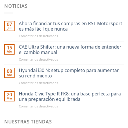
NOTICIAS
Ahora financiar tus compras en RST Motorsport
07
Jul
es más fácil que nunca
en
Comentarios desactivados
Ahora
financiar
CAE Ultra Shifter: una nueva forma de entender
15
tus
Abr
el cambio manual
compras
en
Comentarios desactivados
en
CAE
RST
Ultra
Hyundai i30 N: setup completo para aumentar
Motorsport
08
Shifter:
es
Abr
su rendimiento
una
más
en
Comentarios desactivados
nueva
fácil
Hyundai
forma
que
i30
Honda Civic Type R FK8: una base perfecta para
de
20
nunca
N:
entender
Mar
una preparación equilibrada
setup
el
en
Comentarios desactivados
completo
cambio
Honda
para
manual
Civic
aumentar
Type
NUESTRAS TIENDAS
su
R
rendimiento