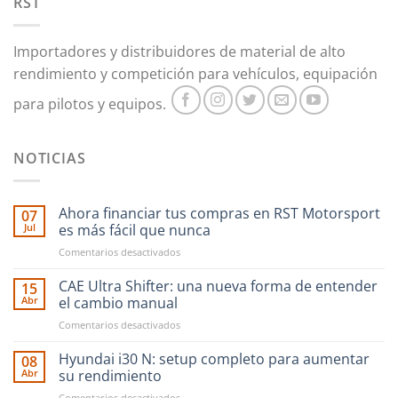
RST
Importadores y distribuidores de material de alto
rendimiento y competición para vehículos, equipación
para pilotos y equipos.
NOTICIAS
Ahora financiar tus compras en RST Motorsport
07
Jul
es más fácil que nunca
en
Comentarios desactivados
Ahora
financiar
CAE Ultra Shifter: una nueva forma de entender
15
tus
Abr
el cambio manual
compras
en
Comentarios desactivados
en
CAE
RST
Ultra
Hyundai i30 N: setup completo para aumentar
Motorsport
08
Shifter:
es
Abr
su rendimiento
una
más
en
Comentarios desactivados