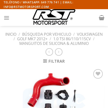
Saltar
TELÉFONO / WHATSAPP: 649 776 741 | EMAIL:
INFO@RSTMOTORSPORT.COM
al
contenido
INICIO
/
BÚSQUEDA POR VEHICULO
/
VOLKSWAGEN
/
GOLF MK7 2012+
/
1.0 TSI 86/110/115CV
/
MANGUITOS DE SILICONA & ALUMINIO
FILTRAR
Añadir
a la
lista
de
deseos