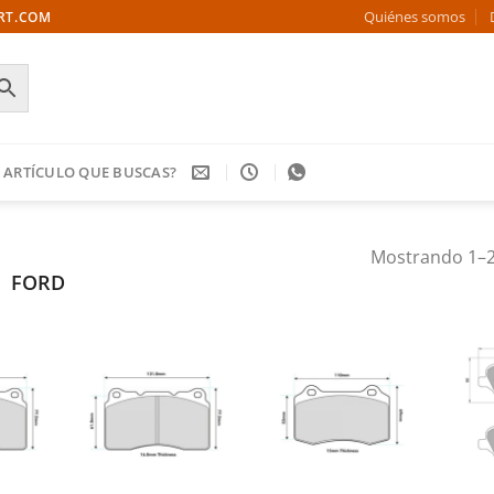
Quiénes somos
ORT.COM
 ARTÍCULO QUE BUSCAS?
Mostrando 1–2
FORD
Añadir
Añadir
Añadir
a la
a la
a la
ista de
lista de
lista de
deseos
deseos
deseos