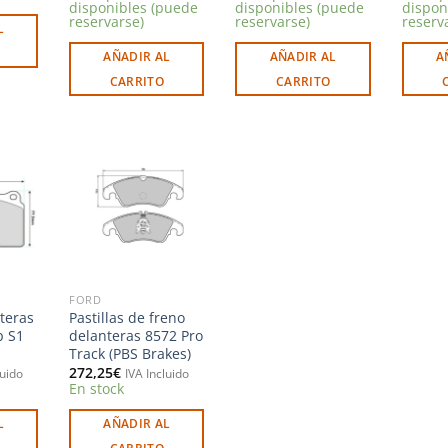
disponibles (puede
disponibles (puede
dispon
reservarse)
reservarse)
reserv
L
AÑADIR AL
AÑADIR AL
A
CARRITO
CARRITO
Añadir
Añadir
a la
a la
ista de
lista de
deseos
deseos
FORD
nteras
Pastillas de freno
p S1
delanteras 8572 Pro
Track (PBS Brakes)
272,25
€
luido
IVA Incluido
En stock
L
AÑADIR AL