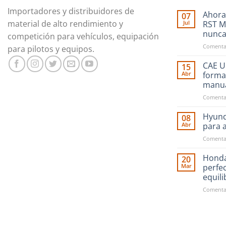
Importadores y distribuidores de
Ahora
07
material de alto rendimiento y
Jul
RST M
nunc
competición para vehículos, equipación
Comentar
para pilotos y equipos.
CAE Ul
15
Abr
forma
manu
Comentar
Hyund
08
Abr
para 
Comentar
Honda
20
Mar
perfe
equil
Comentar