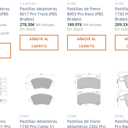
1.4 BIFUEL
FORD
FORD
nteras
Pastillas delanteras
Pastillas de freno
Pastill
 (PBS
8017 Pro Track (PBS
8003 Pro Race (PBS
1730 P
Brakes)
Brakes)
Brakes
278,30
€
189,97
€
209,33
luido
IVA Incluido
IVA Incluido
En stock
En stock
En sto
puede
AÑADIR AL
AÑADIR AL
A
CARRITO
CARRITO
L
Añadir
Añadir
Añadir
a la
a la
a la
ista de
lista de
lista de
deseos
deseos
deseos
FORD
FORD
FORD
eno
Pastillas delanteras
Pastillas de freno
Pastill
21 Pro
1730 Pro Comp S1
delanteras 2302 Pro
Pro Ra