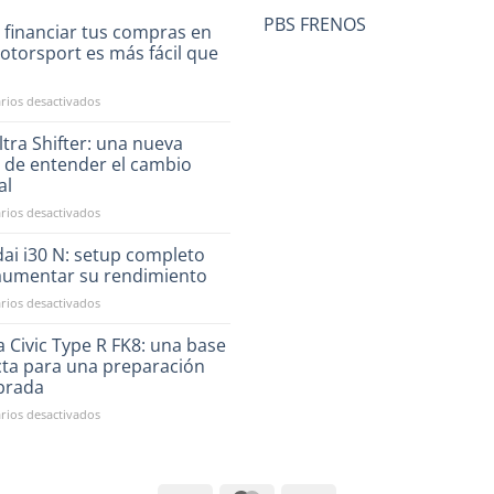
PBS FRENOS
 financiar tus compras en
otorsport es más fácil que
a
en
ios desactivados
Ahora
financiar
tra Shifter: una nueva
tus
 de entender el cambio
compras
al
en
en
ios desactivados
RST
CAE
Motorsport
Ultra
es
ai i30 N: setup completo
Shifter:
más
aumentar su rendimiento
una
fácil
en
ios desactivados
nueva
que
Hyundai
forma
nunca
i30
 Civic Type R FK8: una base
de
N:
entender
cta para una preparación
setup
el
ibrada
completo
cambio
en
ios desactivados
para
manual
Honda
aumentar
Civic
su
Type
rendimiento
R