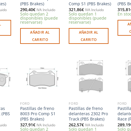
es)
(PBS Brakes)
Comp S1 (PBS Brakes)
(PBS B
290,40
€
321,86
€
315,81
luido
IVA Incluido
IVA Incluido
Solo quedan 2
Solo quedan 1
En sto
disponibles (puede
disponibles (puede
reservarse)
reservarse)
L
A
AÑADIR AL
AÑADIR AL
CARRITO
CARRITO
Añadir
Añadir
Añadir
a la
a la
a la
ista de
lista de
lista de
deseos
deseos
deseos
FORD
FORD
FORD
ras
Pastillas de freno
Pastillas de freno
Pastill
 (PBS
8003 Pro Comp S1
delanteras 2302 Pro
delant
(PBS Brakes)
Track (PBS Brakes)
Race (
327,91
€
262,57
€
289,19
luido
IVA Incluido
IVA Incluido
Solo quedan 2
Solo quedan 1
Solo q