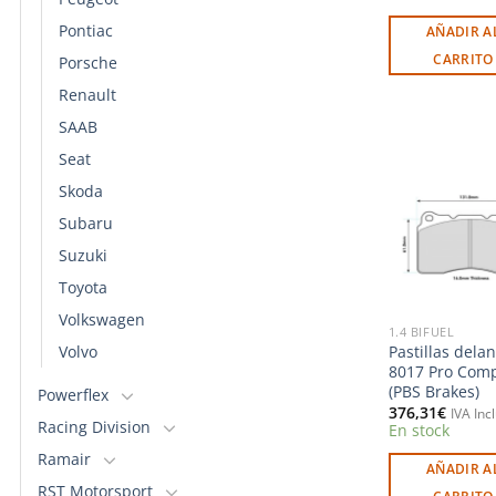
Pontiac
AÑADIR A
CARRITO
Porsche
Renault
SAAB
Seat
Skoda
Subaru
l
Suzuki
Toyota
Volkswagen
1.4 BIFUEL
Volvo
Pastillas dela
8017 Pro Com
(PBS Brakes)
Powerflex
376,31
€
IVA Inc
Racing Division
En stock
Ramair
AÑADIR A
RST Motorsport