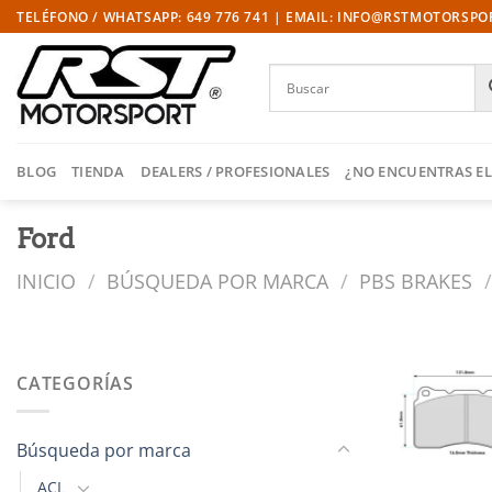
Saltar
TELÉFONO / WHATSAPP: 649 776 741 | EMAIL: INFO@RSTMOTORSP
al
contenido
BLOG
TIENDA
DEALERS / PROFESIONALES
¿NO ENCUENTRAS EL
Ford
INICIO
/
BÚSQUEDA POR MARCA
/
PBS BRAKES
/
CATEGORÍAS
l
Búsqueda por marca
ACL