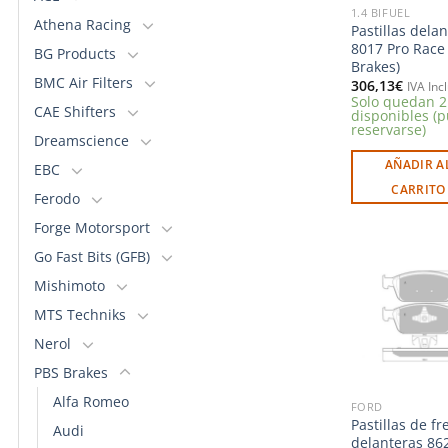
1.4 BIFUEL
Athena Racing
Pastillas dela
8017 Pro Race
BG Products
Brakes)
BMC Air Filters
306,13
€
IVA Inc
Solo quedan 2
CAE Shifters
disponibles (
reservarse)
Dreamscience
AÑADIR A
EBC
CARRITO
Ferodo
Forge Motorsport
Go Fast Bits (GFB)
Mishimoto
MTS Techniks
l
Nerol
PBS Brakes
Alfa Romeo
FORD
Pastillas de fr
Audi
delanteras 86