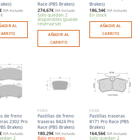
rakes)
Race (PBS Brakes)
Brakes)
€
274,67
€
186,34
€
IVA Incluido
IVA Incluido
IVA Incluido
ck
Solo quedan 2
En stock
disponibles (puede
reservarse)
ÑADIR AL
AÑADIR AL
CARRITO
CARRITO
AÑADIR AL
CARRITO
Añadir
Añadir
Añadir
a la
a la
a la
lista de
lista de
lista de
deseos
deseos
deseos
FORD
FORD
as de freno
Pastillas de freno
Pastillas traseras
eras 2302 Pro
traseras 8424 Pro
8171 Pro Race (PBS
PBS Brakes)
Race (PBS Brakes)
Brakes)
€
180,29
€
164,56
€
IVA Incluido
IVA Incluido
IVA Incluido
uedan 2
Bajo encargo.
Solo quedan 2