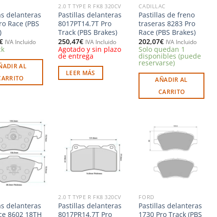
2.0 T TYPE R FK8 320CV
CADILLAC
as delanteras
Pastillas delanteras
Pastillas de freno
ro Race (PBS
8017PT14.7T Pro
traseras 8283 Pro
)
Track (PBS Brakes)
Race (PBS Brakes)
€
250,47
€
202,07
€
IVA Incluido
IVA Incluido
IVA Incluido
ck
Agotado y sin plazo
Solo quedan 1
de entrega
disponibles (puede
reservarse)
ÑADIR AL
LEER MÁS
CARRITO
AÑADIR AL
CARRITO
Añadir
Añadir
Añadir
a la
a la
a la
lista de
lista de
lista de
deseos
deseos
deseos
2.0 T TYPE R FK8 320CV
FORD
as delanteras
Pastillas delanteras
Pastillas delanteras
ce 8602 18TH
8017PR14.7T Pro
1730 Pro Track (PBS