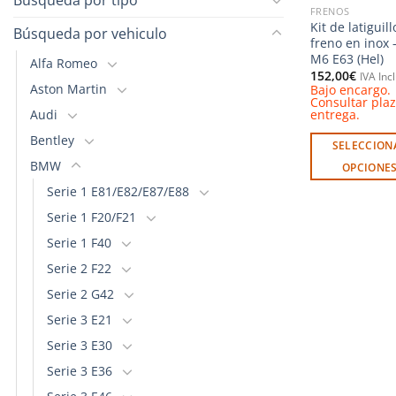
FRENOS
Kit de latiguil
Búsqueda por vehiculo
freno en inox
M6 E63 (Hel)
Alfa Romeo
152,00
€
IVA Inc
Aston Martin
Bajo encargo.
Consultar pla
Audi
entrega.
Bentley
SELECCION
BMW
OPCIONE
Este
Serie 1 E81/E82/E87/E88
producto
Serie 1 F20/F21
tiene
Serie 1 F40
múltiples
Serie 2 F22
variantes.
Las
Serie 2 G42
opciones
Serie 3 E21
se
Serie 3 E30
pueden
Serie 3 E36
elegir
en