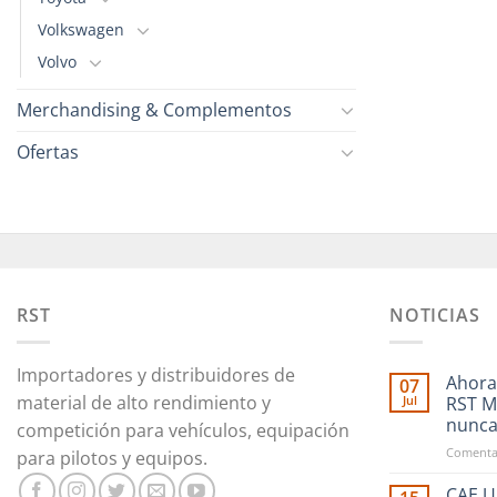
Volkswagen
Volvo
Merchandising & Complementos
Ofertas
RST
NOTICIAS
Importadores y distribuidores de
Ahora
07
material de alto rendimiento y
Jul
RST M
nunc
competición para vehículos, equipación
Comentar
para pilotos y equipos.
CAE Ul