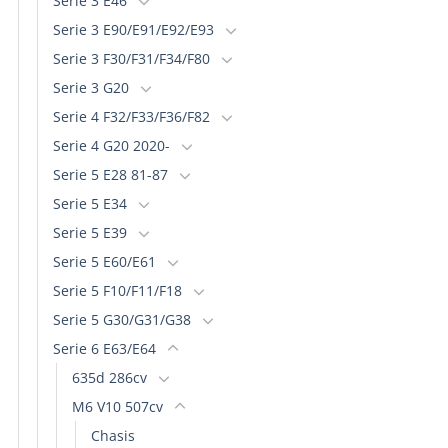
Serie 3 E46
la
Serie 3 E90/E91/E92/E93
página
Serie 3 F30/F31/F34/F80
de
Serie 3 G20
producto
Serie 4 F32/F33/F36/F82
Serie 4 G20 2020-
Serie 5 E28 81-87
Serie 5 E34
Serie 5 E39
Serie 5 E60/E61
Serie 5 F10/F11/F18
Serie 5 G30/G31/G38
Serie 6 E63/E64
635d 286cv
M6 V10 507cv
Chasis