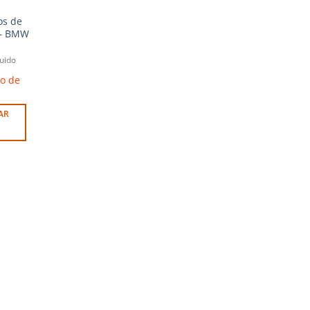
los de
 – BMW
luido
zo de
AR
S