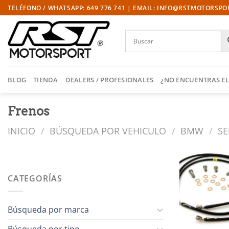
Saltar
TELÉFONO / WHATSAPP: 649 776 741 | EMAIL: INFO@RSTMOTORSP
al
contenido
BLOG
TIENDA
DEALERS / PROFESIONALES
¿NO ENCUENTRAS EL
Frenos
INICIO
/
BÚSQUEDA POR VEHICULO
/
BMW
/
SE
CATEGORÍAS
l
Búsqueda por marca
Búsqueda por tipo