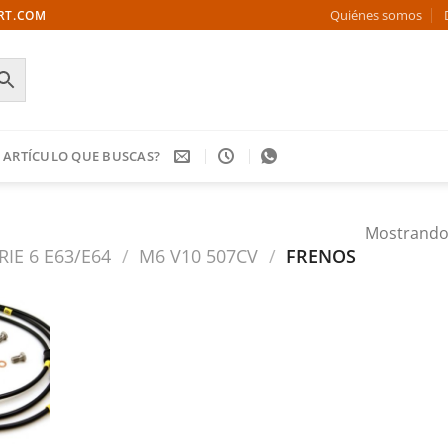
Quiénes somos
ORT.COM
 ARTÍCULO QUE BUSCAS?
Mostrando 
RIE 6 E63/E64
/
M6 V10 507CV
/
FRENOS
Añadir
a la
ista de
deseos