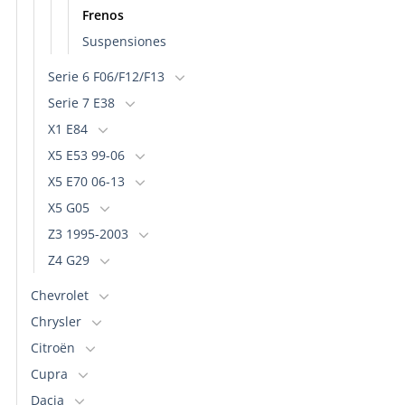
Frenos
Suspensiones
Serie 6 F06/F12/F13
Serie 7 E38
X1 E84
X5 E53 99-06
X5 E70 06-13
X5 G05
Z3 1995-2003
Z4 G29
Chevrolet
Chrysler
Citroën
Cupra
Dacia