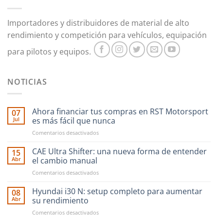
Importadores y distribuidores de material de alto
rendimiento y competición para vehículos, equipación
para pilotos y equipos.
NOTICIAS
Ahora financiar tus compras en RST Motorsport
07
Jul
es más fácil que nunca
en
Comentarios desactivados
Ahora
financiar
CAE Ultra Shifter: una nueva forma de entender
15
tus
Abr
el cambio manual
compras
en
Comentarios desactivados
en
CAE
RST
Ultra
Hyundai i30 N: setup completo para aumentar
Motorsport
08
Shifter:
es
Abr
su rendimiento
una
más
en
Comentarios desactivados
nueva
fácil