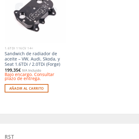
a la
lista de
deseos
1.6TDI 116CV 14<
Sandwich de radiador de
aceite – VW, Audi, Skoda, y
Seat 1.6TDi / 2.0TDi (Forge)
199,35
€
IVA Incluido
Bajo encargo. Consultar
plazo de entrega.
AÑADIR AL CARRITO
RST