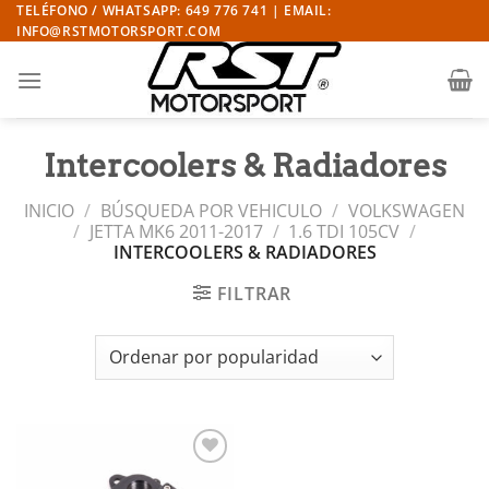
Saltar
TELÉFONO / WHATSAPP: 649 776 741 | EMAIL:
INFO@RSTMOTORSPORT.COM
al
contenido
Intercoolers & Radiadores
INICIO
/
BÚSQUEDA POR VEHICULO
/
VOLKSWAGEN
/
JETTA MK6 2011-2017
/
1.6 TDI 105CV
/
INTERCOOLERS & RADIADORES
FILTRAR
Añadir