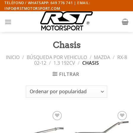
Saltar
TELÉFONO / WHATSAPP: 649 776 741 | EMAIL:
INFO@RSTMOTORSPORT.COM
al
contenido
Chasis
INICIO
/
BÚSQUEDA POR VEHICULO
/
MAZDA
/
RX-8
02-12
/
1.3 192CV
/
CHASIS
FILTRAR
Añadir
Añadir
a la
a la
lista de
lista de