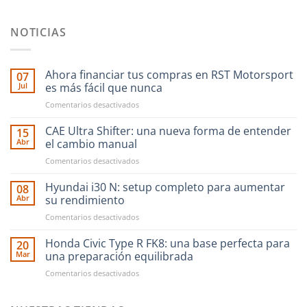
NOTICIAS
Ahora financiar tus compras en RST Motorsport
07
Jul
es más fácil que nunca
en
Comentarios desactivados
Ahora
financiar
CAE Ultra Shifter: una nueva forma de entender
15
tus
Abr
el cambio manual
compras
en
Comentarios desactivados
en
CAE
RST
Ultra
Hyundai i30 N: setup completo para aumentar
Motorsport
08
Shifter:
es
Abr
su rendimiento
una
más
en
Comentarios desactivados
nueva
fácil
Hyundai
forma
que
i30
Honda Civic Type R FK8: una base perfecta para
de
20
nunca
N:
entender
Mar
una preparación equilibrada
setup
el
en
Comentarios desactivados
completo
cambio
Honda
para
manual
Civic
aumentar