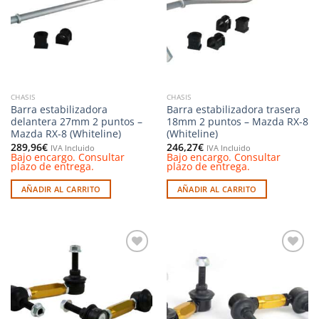
deseos
deseos
CHASIS
CHASIS
Barra estabilizadora
Barra estabilizadora trasera
delantera 27mm 2 puntos –
18mm 2 puntos – Mazda RX-8
Mazda RX-8 (Whiteline)
(Whiteline)
289,96
€
246,27
€
IVA Incluido
IVA Incluido
Bajo encargo. Consultar
Bajo encargo. Consultar
plazo de entrega.
plazo de entrega.
AÑADIR AL CARRITO
AÑADIR AL CARRITO
Añadir
Añadir
a la
a la
lista de
lista de
deseos
deseos