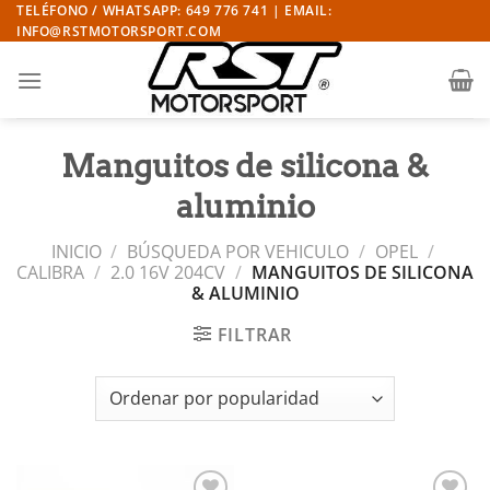
Saltar
TELÉFONO / WHATSAPP: 649 776 741 | EMAIL:
INFO@RSTMOTORSPORT.COM
al
contenido
Manguitos de silicona &
aluminio
INICIO
/
BÚSQUEDA POR VEHICULO
/
OPEL
/
CALIBRA
/
2.0 16V 204CV
/
MANGUITOS DE SILICONA
& ALUMINIO
FILTRAR