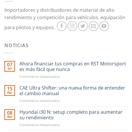
pueden
Importadores y distribuidores de material de alto
elegir
en
rendimiento y competición para vehículos, equipación
la
para pilotos y equipos.
página
de
producto
NOTICIAS
Ahora financiar tus compras en RST Motorsport
07
Jul
es más fácil que nunca
en
Comentarios desactivados
Ahora
financiar
CAE Ultra Shifter: una nueva forma de entender
15
tus
Abr
el cambio manual
compras
en
Comentarios desactivados
en
CAE
RST
Ultra
Hyundai i30 N: setup completo para aumentar
Motorsport
08
Shifter:
es
Abr
su rendimiento
una
más
en
Comentarios desactivados
nueva
fácil
Hyundai
forma
que