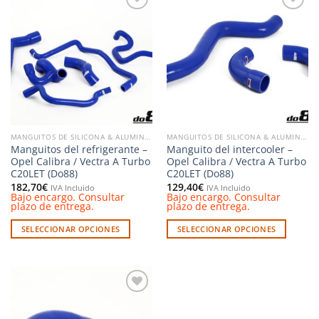
Añadir
Añadir
a la
a la
lista de
lista de
deseos
deseos
MANGUITOS DE SILICONA & ALUMINIO
MANGUITOS DE SILICONA & ALUMINIO
Manguitos del refrigerante –
Manguito del intercooler –
Opel Calibra / Vectra A Turbo
Opel Calibra / Vectra A Turbo
C20LET (Do88)
C20LET (Do88)
182,70
€
129,40
€
IVA Incluido
IVA Incluido
Bajo encargo. Consultar
Bajo encargo. Consultar
plazo de entrega.
plazo de entrega.
SELECCIONAR OPCIONES
SELECCIONAR OPCIONES
Este
Este
producto
producto
tiene
tiene
múltiples
múltiples
Añadir
variantes.
variantes.
a la