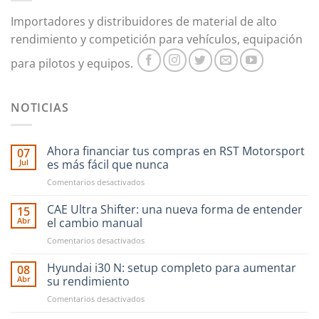
Importadores y distribuidores de material de alto
rendimiento y competición para vehículos, equipación
para pilotos y equipos.
NOTICIAS
Ahora financiar tus compras en RST Motorsport
07
Jul
es más fácil que nunca
en
Comentarios desactivados
Ahora
financiar
CAE Ultra Shifter: una nueva forma de entender
15
tus
Abr
el cambio manual
compras
en
Comentarios desactivados
en
CAE
RST
Ultra
Hyundai i30 N: setup completo para aumentar
Motorsport
08
Shifter:
es
Abr
su rendimiento
una
más
en
Comentarios desactivados
nueva
fácil
Hyundai
forma
que