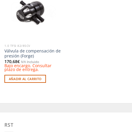
a la
lista de
deseos
1.0 TFSI 82/85CV
Válvula de compensación de
presión (Forge)
170,68
€
IVA Incluido
Bajo encargo. Consultar
plazo de entrega.
AÑADIR AL CARRITO
RST