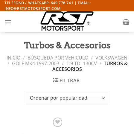
Saltar
TELÉFONO / WHATSAPP: 649 776 741 | EMAIL:
INFO@RSTMOTORSPORT.COM
al
contenido
Turbos & Accesorios
INICIO
/
BÚSQUEDA POR VEHICULO
/
VOLKSWAGEN
/
GOLF MK4 1997-2003
/
1.9 TDI 130CV
/
TURBOS &
ACCESORIOS
FILTRAR
Añadir