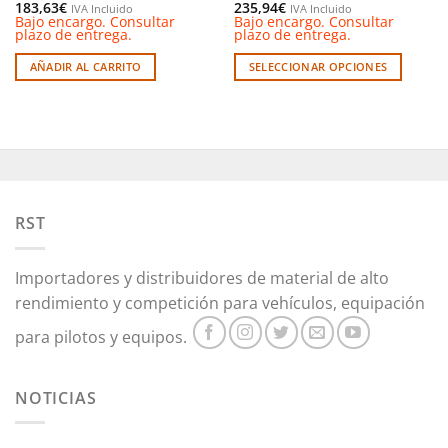
183,63
€
235,94
€
IVA Incluido
IVA Incluido
Bajo encargo. Consultar
Bajo encargo. Consultar
plazo de entrega.
plazo de entrega.
AÑADIR AL CARRITO
SELECCIONAR OPCIONES
Este
producto
tiene
múltiples
variantes.
Las
opciones
RST
se
pueden
Importadores y distribuidores de material de alto
elegir
en
rendimiento y competición para vehículos, equipación
la
para pilotos y equipos.
página
de
producto
NOTICIAS