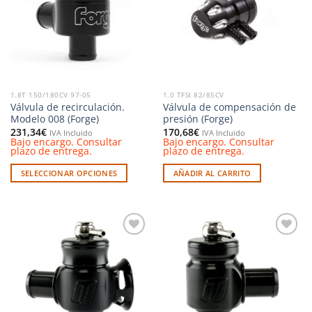
deseos
deseos
1.8T 150/180CV 97-05
1.0 TFSI 82/85CV
Válvula de recirculación.
Válvula de compensación de
Modelo 008 (Forge)
presión (Forge)
231,34
€
170,68
€
IVA Incluido
IVA Incluido
Bajo encargo. Consultar
Bajo encargo. Consultar
plazo de entrega.
plazo de entrega.
SELECCIONAR OPCIONES
AÑADIR AL CARRITO
Este
producto
tiene
múltiples
Añadir
Añadir
variantes.
a la
a la
Las
lista de
lista de
deseos
deseos
opciones
se
pueden