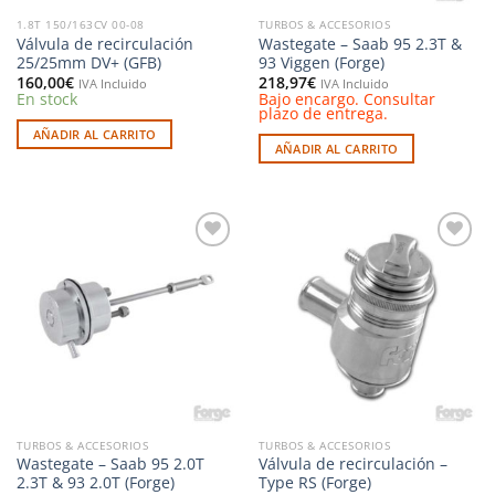
1.8T 150/163CV 00-08
TURBOS & ACCESORIOS
Válvula de recirculación
Wastegate – Saab 95 2.3T &
25/25mm DV+ (GFB)
93 Viggen (Forge)
160,00
€
218,97
€
IVA Incluido
IVA Incluido
En stock
Bajo encargo. Consultar
plazo de entrega.
AÑADIR AL CARRITO
AÑADIR AL CARRITO
Añadir
Añadir
a la
a la
lista de
lista de
deseos
deseos
TURBOS & ACCESORIOS
TURBOS & ACCESORIOS
Wastegate – Saab 95 2.0T
Válvula de recirculación –
2.3T & 93 2.0T (Forge)
Type RS (Forge)