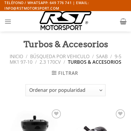
Saltar
TELÉFONO / WHATSAPP: 649 776 741 | EMAIL:
INFO@RSTMOTORSPORT.COM
al
contenido
Turbos & Accesorios
INICIO
/
BÚSQUEDA POR VEHICULO
/
SAAB
/
9-5
MK1 97-10
/
2.3 170CV
/
TURBOS & ACCESORIOS
FILTRAR
Añadir
Añadir
a la
a la
lista de
lista de