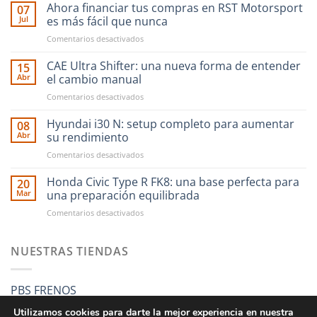
Ahora financiar tus compras en RST Motorsport
07
Jul
es más fácil que nunca
en
Comentarios desactivados
Ahora
financiar
CAE Ultra Shifter: una nueva forma de entender
15
tus
Abr
el cambio manual
compras
en
Comentarios desactivados
en
CAE
RST
Ultra
Hyundai i30 N: setup completo para aumentar
Motorsport
08
Shifter:
es
Abr
su rendimiento
una
más
en
Comentarios desactivados
nueva
fácil
Hyundai
forma
que
i30
Honda Civic Type R FK8: una base perfecta para
de
20
nunca
N:
entender
Mar
una preparación equilibrada
setup
el
en
Comentarios desactivados
completo
cambio
Honda
para
manual
Civic
aumentar
Type
NUESTRAS TIENDAS
su
R
rendimiento
FK8:
una
PBS FRENOS
base
perfecta
Utilizamos cookies para darte la mejor experiencia en nuestra