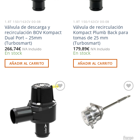
elegir
en
la
1.8T 150/163CV 00-08
1.8T 150/163CV 00-08
página
Válvula de descarga y
Válvula de recirculación
de
recirculación BOV Kompact
Kompact Plumb Back para
producto
Dual Port – 25mm
tomas de 25 mm
(Turbosmart)
(Turbosmart)
266,74
€
179,89
€
IVA Incluido
IVA Incluido
En stock
En stock
AÑADIR AL CARRITO
AÑADIR AL CARRITO
Añadir
Añadir
a la
a la
lista de
lista de
deseos
deseos