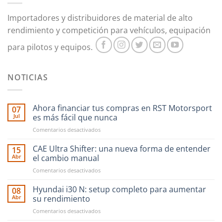
Importadores y distribuidores de material de alto
rendimiento y competición para vehículos, equipación
para pilotos y equipos.
NOTICIAS
Ahora financiar tus compras en RST Motorsport
07
Jul
es más fácil que nunca
en
Comentarios desactivados
Ahora
financiar
CAE Ultra Shifter: una nueva forma de entender
15
tus
Abr
el cambio manual
compras
en
Comentarios desactivados
en
CAE
RST
Ultra
Hyundai i30 N: setup completo para aumentar
Motorsport
08
Shifter:
es
Abr
su rendimiento
una
más
en
Comentarios desactivados
nueva
fácil
Hyundai
forma
que