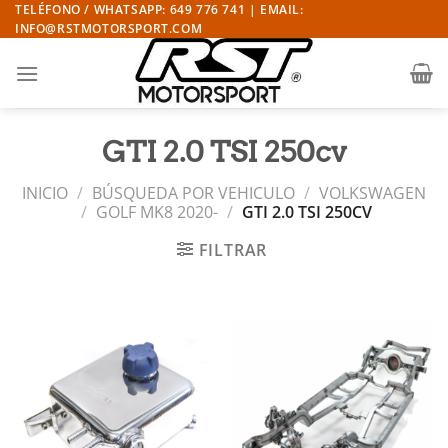
Saltar
TELÉFONO / WHATSAPP: 649 776 741 | EMAIL:
INFO@RSTMOTORSPORT.COM
al
contenido
GTI 2.0 TSI 250cv
INICIO
/
BÚSQUEDA POR VEHICULO
/
VOLKSWAGEN
/
GOLF MK8 2020-
/
GTI 2.0 TSI 250CV
FILTRAR