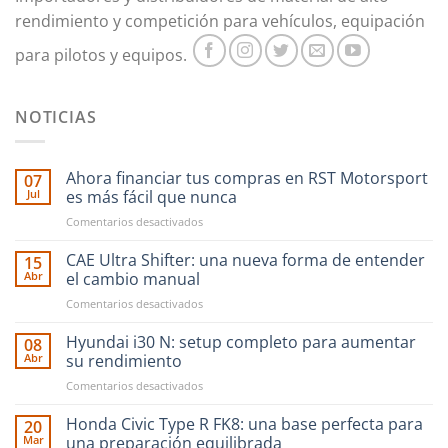
rendimiento y competición para vehículos, equipación
para pilotos y equipos.
NOTICIAS
Ahora financiar tus compras en RST Motorsport
07
Jul
es más fácil que nunca
en
Comentarios desactivados
Ahora
financiar
CAE Ultra Shifter: una nueva forma de entender
15
tus
Abr
el cambio manual
compras
en
Comentarios desactivados
en
CAE
RST
Ultra
Hyundai i30 N: setup completo para aumentar
Motorsport
08
Shifter:
es
Abr
su rendimiento
una
más
en
Comentarios desactivados
nueva
fácil
Hyundai
forma
que
i30
Honda Civic Type R FK8: una base perfecta para
de
20
nunca
N:
entender
Mar
una preparación equilibrada