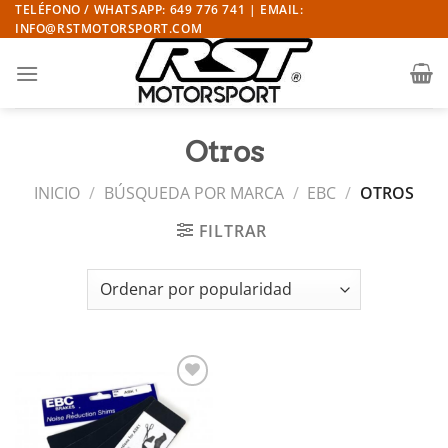
Saltar
TELÉFONO / WHATSAPP: 649 776 741 | EMAIL:
INFO@RSTMOTORSPORT.COM
al
contenido
Otros
INICIO
/
BÚSQUEDA POR MARCA
/
EBC
/
OTROS
FILTRAR
Añadir
a la
lista de
deseos