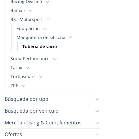
Racing Division
la
Ramair
página
de
RST Motorsport
producto
Equipación
Manguitería de silicona
Tubería de vacío
Snow Performance
Tarox
Turbosmart
ZRP
Búsqueda por tipo
Búsqueda por vehiculo
Merchandising & Complementos
Ofertas