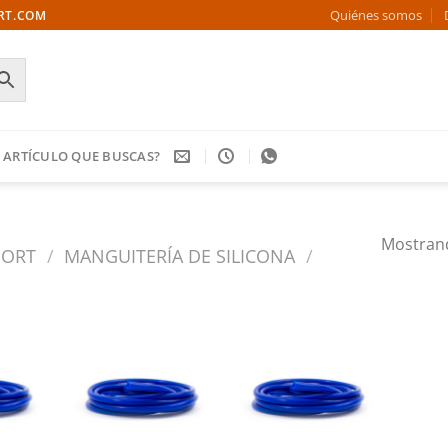
Quiénes somos
ORT.COM
 ARTÍCULO QUE BUSCAS?
Mostrand
PORT
/
MANGUITERÍA DE SILICONA
/
Añadir
Añadir
Añadir
a la
a la
a la
ista de
lista de
lista de
deseos
deseos
deseos