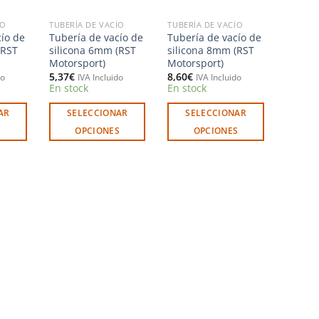
ÍO
TUBERÍA DE VACÍO
TUBERÍA DE VACÍO
cío de
Tubería de vacío de
Tubería de vacío de
(RST
silicona 6mm (RST
silicona 8mm (RST
Motorsport)
Motorsport)
5,37
€
8,60
€
do
IVA Incluido
IVA Incluido
En stock
En stock
AR
SELECCIONAR
SELECCIONAR
S
OPCIONES
OPCIONES
Este
Este
producto
producto
tiene
tiene
múltiples
múltiples
variantes.
variantes.
Las
Las
opciones
opciones
se
se
pueden
pueden
elegir
elegir
en
en