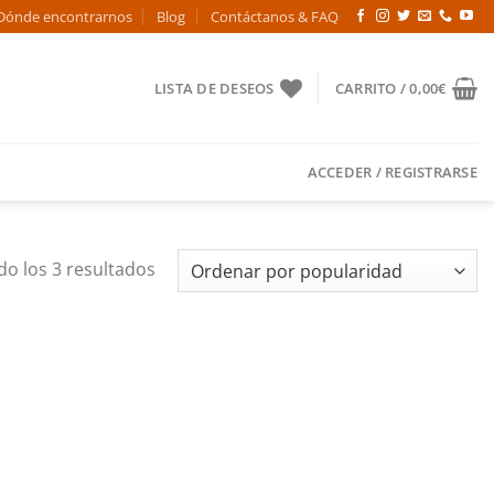
Dónde encontrarnos
Blog
Contáctanos & FAQ
LISTA DE DESEOS
CARRITO /
0,00
€
ACCEDER / REGISTRARSE
Ordenado
o los 3 resultados
por
popularidad