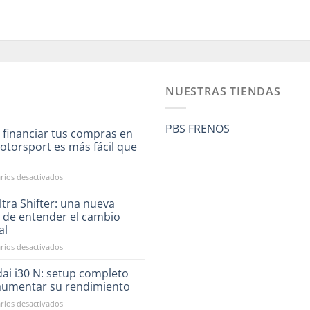
NUESTRAS TIENDAS
PBS FRENOS
 financiar tus compras en
otorsport es más fácil que
a
en
ios desactivados
Ahora
financiar
tra Shifter: una nueva
tus
 de entender el cambio
compras
al
en
en
ios desactivados
RST
CAE
Motorsport
Ultra
es
ai i30 N: setup completo
Shifter:
más
aumentar su rendimiento
una
fácil
en
ios desactivados
nueva
que