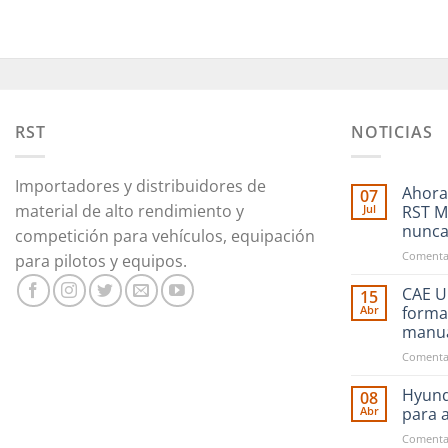
RST
NOTICIAS
Importadores y distribuidores de
Ahora
07
material de alto rendimiento y
Jul
RST M
nunc
competición para vehículos, equipación
Comentar
para pilotos y equipos.
CAE Ul
15
Abr
forma
manu
Comentar
Hyund
08
Abr
para 
Comentar