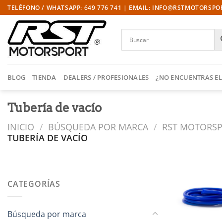
Saltar
TELÉFONO / WHATSAPP: 649 776 741 | EMAIL: INFO@RSTMOTORSP
al
contenido
BLOG
TIENDA
DEALERS / PROFESIONALES
¿NO ENCUENTRAS EL
Tubería de vacío
INICIO
/
BÚSQUEDA POR MARCA
/
RST MOTORS
TUBERÍA DE VACÍO
CATEGORÍAS
l
Búsqueda por marca