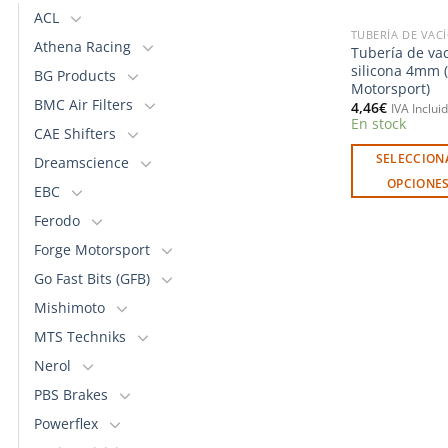
ACL
TUBERÍA DE VAC
Athena Racing
Tubería de va
silicona 4mm 
BG Products
Motorsport)
BMC Air Filters
4,46
€
IVA Inclui
En stock
CAE Shifters
SELECCION
Dreamscience
OPCIONE
EBC
Este
Ferodo
producto
Forge Motorsport
tiene
múltiples
Go Fast Bits (GFB)
variantes.
Mishimoto
Las
MTS Techniks
opciones
Nerol
se
pueden
PBS Brakes
elegir
Powerflex
en